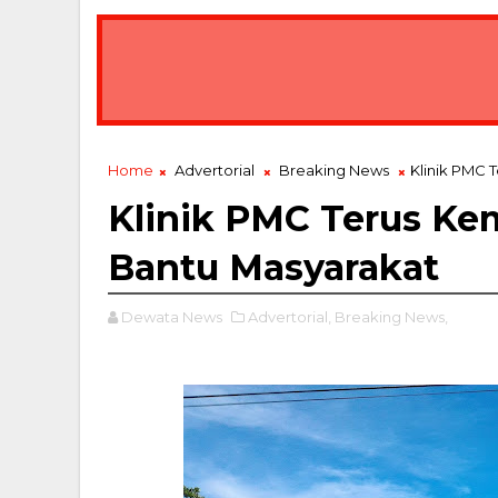
Home
Advertorial
Breaking News
Klinik PMC 
Klinik PMC Terus K
Bantu Masyarakat
Dewata News
Advertorial,
Breaking News,