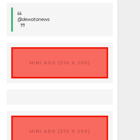
@dewatanews
MINI ADS (310 X 200)
MINI ADS (310 X 200)