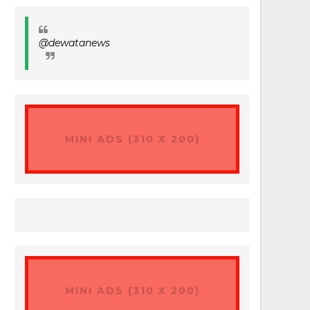
@dewatanews
MINI ADS (310 X 200)
MINI ADS (310 X 200)