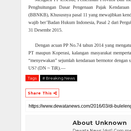
Penghuitungan Dasar Pengenaan Pajak Kendaraa
(BBNKB), Khususnya pasal 11 yang mewajibkan kend
wajib ber’Badan Hukum Indonesia, Pasal 2 dari Pergu
31 Desembr 2015.
Dengan acuan PP No.74 tahun 2014 yang mengat
PT maupun Koperasi, kalangan masyarakat memperta
“menyewakan” sejumlah kendaraan bermotor dengan sys
US? (DN ~ TiR).—
Tags
# Breaking News
Share This
About Unknown
Dewata News [dot] Com meru