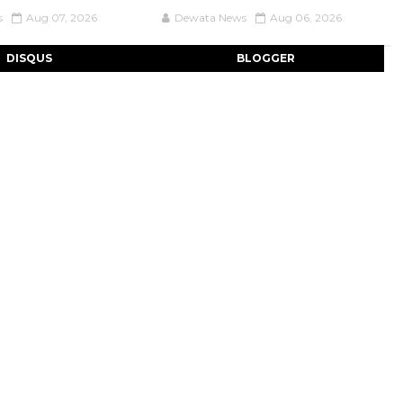
s
Aug 07, 2026
Dewata News
Aug 06, 2026
DISQUS
BLOGGER