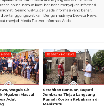
taan online, namun kami berusaha menyajikan informasi
ikmati. Seiring waktu, perlu ada informasi yang benar,
bisa dipertanggungjawabkan. Dengan hadirnya Dewata News
pat menjadi Media Partner Informasi Anda.
G NEWS
BREAKING NEWS
Sawa, Wagub Giri
Serahkan Bantuan, Bupati
iri Ngaben Massal
Jembrana Tinjau Langsung
esa Adat
Rumah Korban Kebakaran di
ng
Manistutu