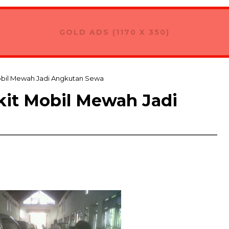
sformasikan Teh Ong Jadi Minuman Kekinian di Sukawat
GOLD ADS (1170 X 350)
Mobil Mewah Jadi Angkutan Sewa
kit Mobil Mewah Jadi