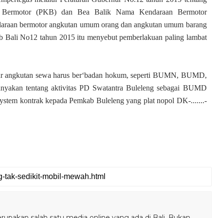
n Bermotor (PKB) dan Bea Balik Nama Kendaraan Bermotor
araan bermotor angkutan umum orang dan angkutan umum barang
b Bali No12 tahun 2015 itu menyebut pemberlakuan paling lambat
ur angkutan sewa harus ber‘badan hokum, seperti BUMN, BUMD,
nyakan tentang aktivitas PD Swatantra Buleleng sebagai BUMD
tem kontrak kepada Pemkab Buleleng yang plat nopol DK-.......-
pakan salah satu media online yang ada di Bali. Bukan