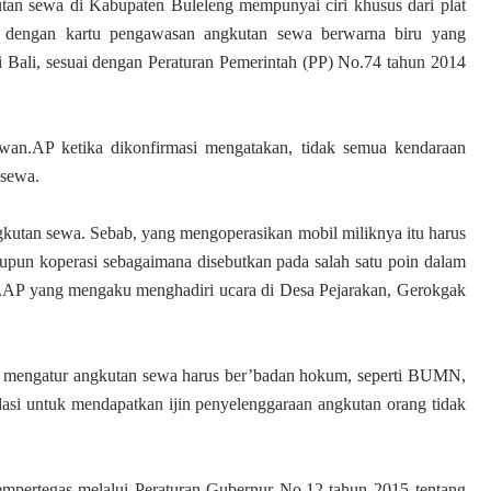
tan sewa di Kabupaten Buleleng mempunyai ciri khusus dari plat
engan kartu pengawasan angkutan sewa berwarna biru yang
i Bali, sesuai dengan Peraturan Pemerintah (PP) No.74 tahun 2014
n.AP ketika dikonfirmasi mengatakan, tidak semua kendaraan
 sewa.
ngkutan sewa. Sebab, yang mengoperasikan mobil miliknya itu harus
 koperasi sebagaimana disebutkan pada salah satu poin dalam
AP yang mengaku menghadiri ucara di Desa Pejarakan, Gerokgak
ng mengatur angkutan sewa harus ber’badan hokum, seperti BUMN,
 untuk mendapatkan ijin penyelenggaraan angkutan orang tidak
empertegas melalui Peraturan Gubernur No.12 tahun 2015 tentang