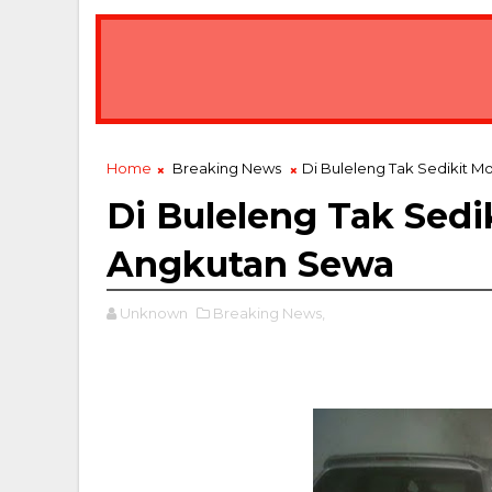
Penerapan Teknologi Hidrokoloid Tran
BREAKING NEWS
Home
Breaking News
Di Buleleng Tak Sedikit 
Di Buleleng Tak Sedi
Angkutan Sewa
Unknown
Breaking News,