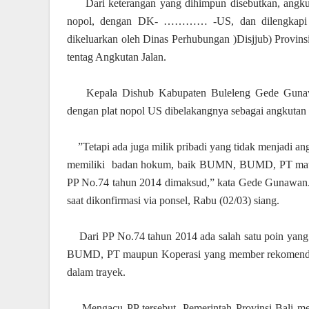
Dari keterangan yang dihimpun disebutkan, angku
nopol, dengan DK- ………… -US, dan dilengkapi d
dikeluarkan oleh Dinas Perhubungan )Disjjub) Provins
tentag Angkutan Jalan.
Kepala Dishub Kabupaten Buleleng Gede Gunawa
dengan plat nopol US dibelakangnya sebagai angkutan
”Tetapi ada juga milik pribadi yang tidak menjadi a
memiliki
badan hokum, baik BUMN, BUMD, PT maupun
PP No.74 tahun 2014 dimaksud,” kata Gede Gunawan.
saat dikonfirmasi via ponsel, Rabu (02/03) siang.
Dari PP No.74 tahun 2014 ada salah satu poin ya
BUMD, PT maupun Koperasi yang member rekomendasi
dalam trayek.
Mengacu PP tersebut, Pemerintah Provinsi Bali m