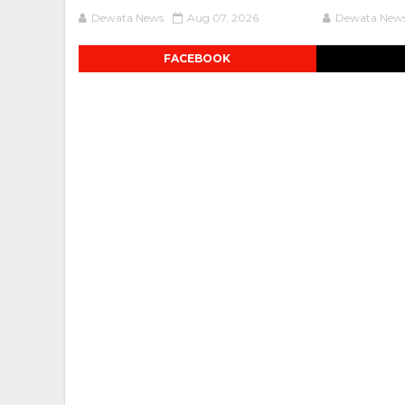
Dewata News
Aug 07, 2026
Dewata New
FACEBOOK