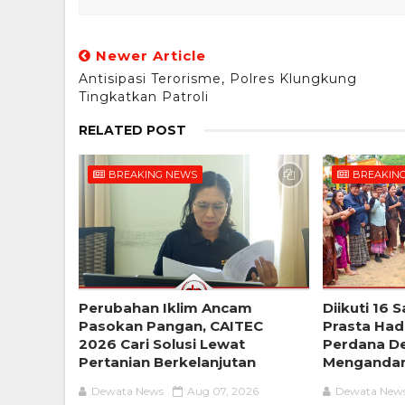
Newer Article
Antisipasi Terorisme, Polres Klungkung
Tingkatkan Patroli
RELATED POST
BREAKING NEWS
BREAKIN
Perubahan Iklim Ancam
Diikuti 16 
Pasokan Pangan, CAITEC
Prasta Had
2026 Cari Solusi Lewat
Perdana D
Pertanian Berkelanjutan
Menganda
Dewata News
Aug 07, 2026
Dewata New