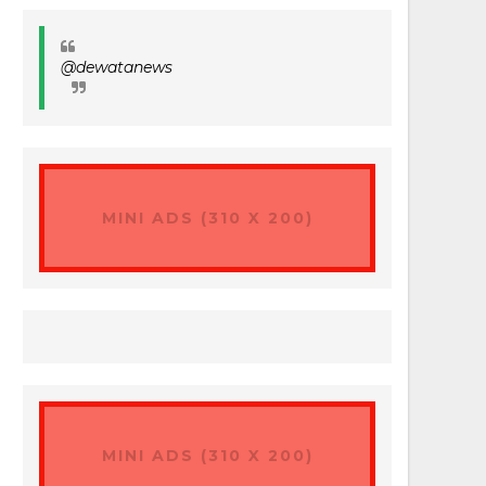
@dewatanews
MINI ADS (310 X 200)
MINI ADS (310 X 200)