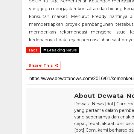
Selain itu juga Kementerian Keuangan menggande
yang juga mengajak 4 konsultan dari bidang keua
konsultan market. Menurut Freddy nantinya 
mempersiapkan proyek pembangunan tersebut sa
memberikan rekomendasi mengenai studi ke
kedepannya tidak terjadi permasalahan saat proye
Tags
# Breaking News
Share This
About Dewata N
Dewata News [dot] Com meru
yang pertama dalam pemberi
yang sebenarnya dan enak din
cepat, tepat, akurat, dan 
[dot] Com, kami berharap da