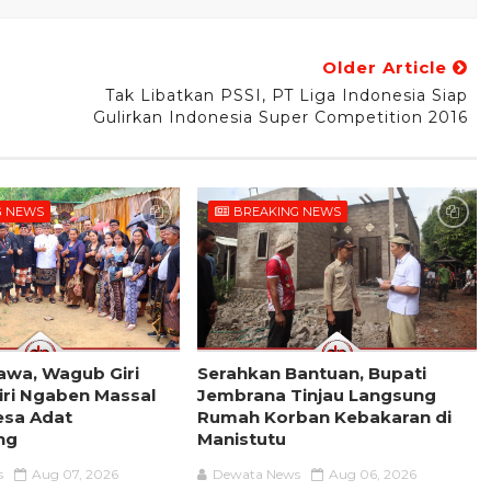
Older Article
Tak Libatkan PSSI, PT Liga Indonesia Siap
Gulirkan Indonesia Super Competition 2016
G NEWS
BREAKING NEWS
Sawa, Wagub Giri
Serahkan Bantuan, Bupati
iri Ngaben Massal
Jembrana Tinjau Langsung
esa Adat
Rumah Korban Kebakaran di
ng
Manistutu
s
Aug 07, 2026
Dewata News
Aug 06, 2026