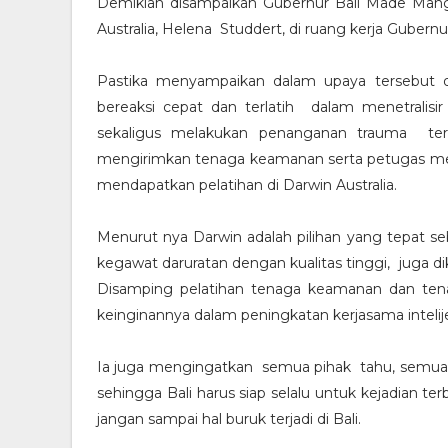
Demikian disampaikan Gubernur Bali Made Mangk
Australia, Helena Studdert, di ruang kerja Gubernur
Pastika menyampaikan dalam upaya tersebut 
bereaksi cepat dan terlatih dalam menetralis
sekaligus melakukan penanganan trauma terh
mengirimkan tenaga keamanan serta petugas medis 
mendapatkan pelatihan di Darwin Australia.
Menurut nya Darwin adalah pilihan yang tepat se
kegawat daruratan dengan kualitas tinggi, juga di
Disamping pelatihan tenaga keamanan dan tena
keinginannya dalam peningkatan kerjasama intelijen
Ia juga mengingatkan semua pihak tahu, semua n
sehingga Bali harus siap selalu untuk kejadian t
jangan sampai hal buruk terjadi di Bali.