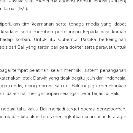
u Pastika saat menerima audensi Konsul Jendral (Konjen)
 Jumat (15/1).
diperlukan tim keamanan serta tenaga medis yang dapat
ir keadaan serta memberi pertolongan kepada para korban
adap korban. Untuk itu Gubernur Pastika berkeinginan
dari Bali yang terdiri dari para dokter serta perawat untuk
bagai tempat pelatihan, selain memiliki sistem penanganan
karenakan letak Darwin yang tidak begitu jauh dari Indonesia.
ga medis, orang nomor satu di Bali ini juga menekankan
 dalam hal mengantisipasi serangan teror terjadi di Bali.
egara tahu kalau Bali menjadi target operasi pengeboman,
erburuk dan kita akan terus meningkatkan keamanan kita agar