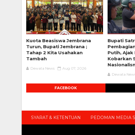
Kuota Beasiswa Jembrana
Bupati Sat
Turun, Bupati Jembrana ;
Pembagian
Tahap 2 Kita Usahakan
Putih, Aja
Tambah
Kobarkan 
Nasionali
Dewata News
Aug 07, 2026
Dewata New
FACEBOOK
SYARAT & KETENTUAN
PEDOMAN MEDIA S