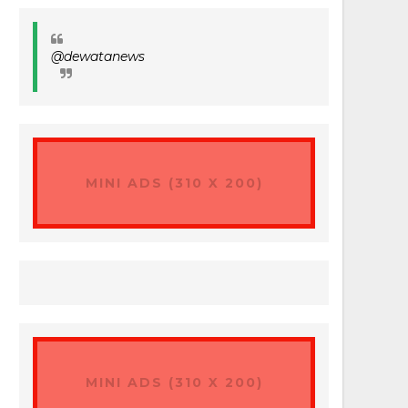
@dewatanews
MINI ADS (310 X 200)
MINI ADS (310 X 200)