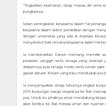
“Tingkatkan keamanan, tetap mawas diri serta s
pungkasnya.
Selain peningkatan kerjasama dalam hal penangan
kerjasama dalam sektor pendidikan dengan menjali
dengan universitas yang ada di Australia khus
menyambut baik rencana kerjasama dalam hal keg
Ia membenarkan Darwin memang memiliki sis
peralatan canggih serta tenaga yang terampil
didalamnya pula tenaga medis serta rumah sakit
gawat darurat. Konjen yang baru menduduki pos
Ia menyampaikan setiap tahunnya tingkat kunjun
2014 kunjungan warga negaranya ke Bali mencapa
jiwa. Untuk itu pihaknya amat mendukung kerjas
akan berlibur ke Bali merasa aman dan nyaman b