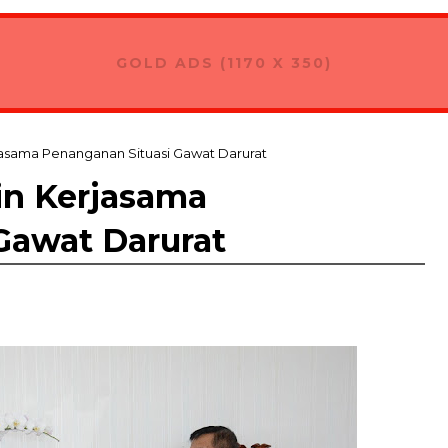
GOLD ADS (1170 X 350)
erjasama Penanganan Situasi Gawat Darurat
lin Kerjasama
Gawat Darurat