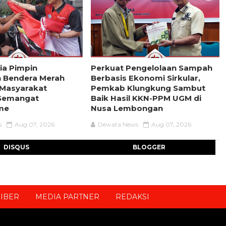
ria Pimpin
Perkuat Pengelolaan Sampah
 Bendera Merah
Berbasis Ekonomi Sirkular,
k Masyarakat
Pemkab Klungkung Sambut
Semangat
Baik Hasil KKN-PPM UGM di
sme
Nusa Lembongan
s
Aug 07, 2026
Dewata News
Aug 07, 2026
DISQUS
BLOGGER
IBER
MEDIA PARTNER
REDAKSI