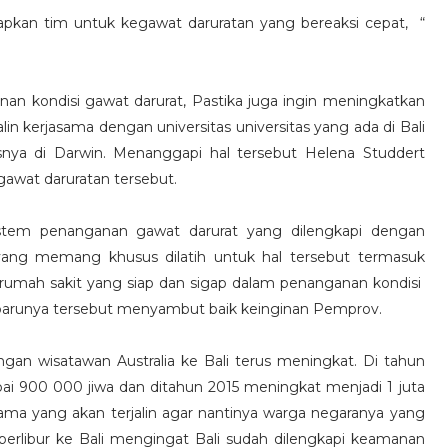
iapkan tim untuk kegawat daruratan yang bereaksi cepat, “
an kondisi gawat darurat, Pastika juga ingin meningkatkan
n kerjasama dengan universitas universitas yang ada di Bali
usnya di Darwin. Menanggapi hal tersebut Helena Studdert
awat daruratan tersebut.
tem penanganan gawat darurat yang dilengkapi dengan
 yang memang khusus dilatih untuk hal tersebut termasuk
 rumah sakit yang siap dan sigap dalam penanganan kondisi
 barunya tersebut menyambut baik keinginan Pemprov.
gan wisatawan Australia ke Bali terus meningkat. Di tahun
i 900 000 jiwa dan ditahun 2015 meningkat menjadi 1 juta
ama yang akan terjalin agar nantinya warga negaranya yang
erlibur ke Bali mengingat Bali sudah dilengkapi keamanan