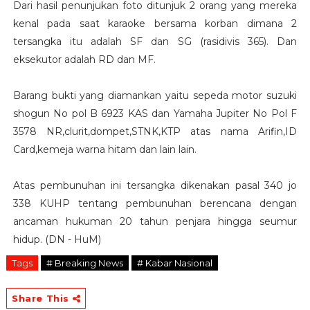
Dari hasil penunjukan foto ditunjuk 2 orang yang mereka
kenal pada saat karaoke bersama korban dimana 2
tersangka itu adalah SF dan SG (rasidivis 365). Dan
eksekutor adalah RD dan MF.
Barang bukti yang diamankan yaitu sepeda motor suzuki
shogun No pol B 6923 KAS dan Yamaha Jupiter No Pol F
3578 NR,clurit,dompet,STNK,KTP atas nama Arifin,ID
Card,kemeja warna hitam dan lain lain.
Atas pembunuhan ini tersangka dikenakan pasal 340 jo
338 KUHP tentang pembunuhan berencana dengan
ancaman hukuman 20 tahun penjara hingga seumur
hidup. (DN - HuM)
Tags
# Breaking News
# Kabar Nasional
Share This