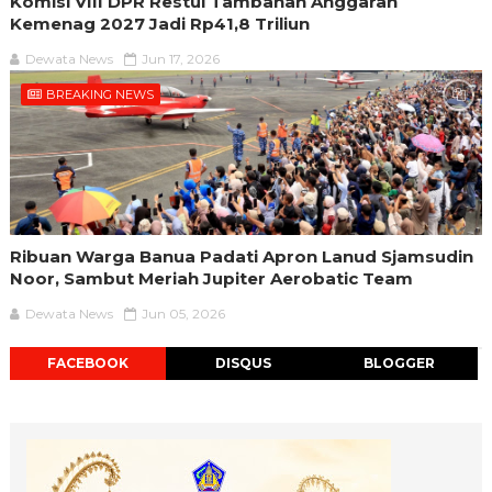
Komisi VIII DPR Restui Tambahan Anggaran
Kemenag 2027 Jadi Rp41,8 Triliun
Dewata News
Jun 17, 2026
BREAKING NEWS
Ribuan Warga Banua Padati Apron Lanud Sjamsudin
Noor, Sambut Meriah Jupiter Aerobatic Team
Dewata News
Jun 05, 2026
FACEBOOK
DISQUS
BLOGGER