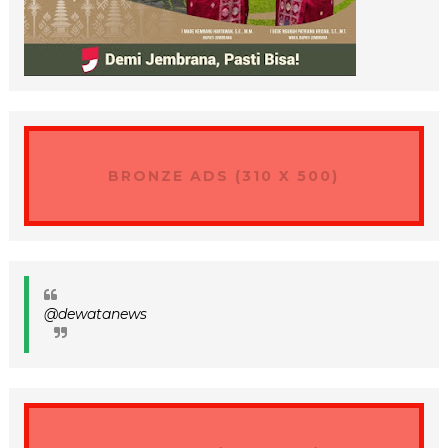
BRONZE ADS (310 X 500)
@dewatanews