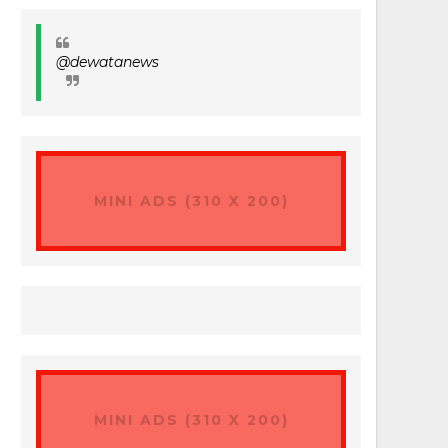
@dewatanews
MINI ADS (310 X 200)
MINI ADS (310 X 200)