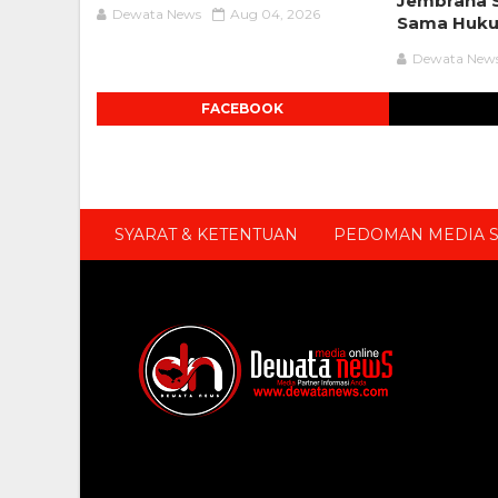
Jembrana S
Dewata News
Aug 04, 2026
Sama Huk
Dewata New
FACEBOOK
SYARAT & KETENTUAN
PEDOMAN MEDIA S