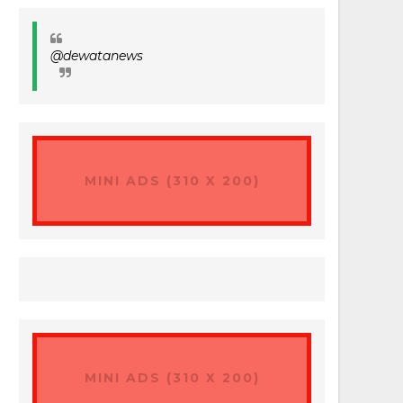
@dewatanews
MINI ADS (310 X 200)
MINI ADS (310 X 200)