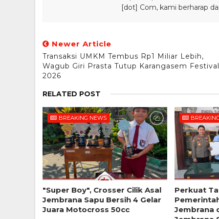
[dot] Com, kami berharap da
Newer Article
Transaksi UMKM Tembus Rp1 Miliar Lebih,
Wagub Giri Prasta Tutup Karangasem Festiva
2026
RELATED POST
BREAKING NEWS
BREAKIN
"Super Boy", Crosser Cilik Asal
Perkuat Ta
Jembrana Sapu Bersih 4 Gelar
Pemerinta
Juara Motocross 50cc
Jembrana d