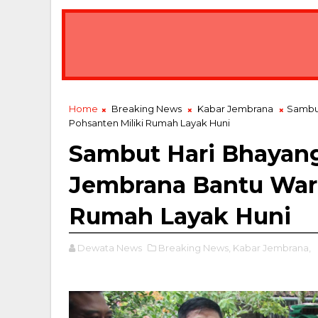
Home
Breaking News
Kabar Jembrana
Sambut
Pohsanten Miliki Rumah Layak Huni
Sambut Hari Bhayang
Jembrana Bantu Warg
Rumah Layak Huni
Dewata News
Breaking News,
Kabar Jembrana,