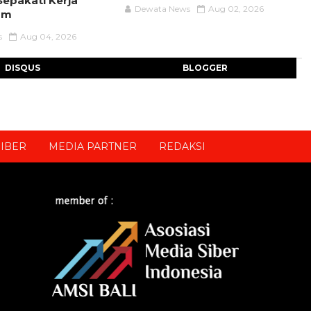
epakati Kerja
Dewata News
Aug 02, 2026
um
s
Aug 04, 2026
DISQUS
BLOGGER
IBER
MEDIA PARTNER
REDAKSI