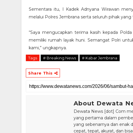
Sementara itu, I Kadek Adnyana Wirawan menya
melalui Polres Jembrana serta seluruh pihak yan
“Saya mengucapkan terima kasih kepada Polda
memiliki rumah layak huni. Semangat Polri unt
kami,” ungkapnya.
Tags
# Breaking News
# Kabar Jembrana
Share This
About Dewata N
Dewata News [dot] Com meru
yang pertama dalam pemberi
yang sebenarnya dan enak din
cepat, tepat, akurat, dan 