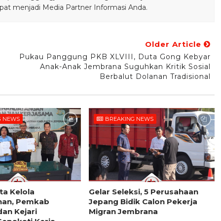
pat menjadi Media Partner Informasi Anda.
Older Article
Pukau Panggung PKB XLVIII, Duta Gong Kebyar
l
Anak-Anak Jembrana Suguhkan Kritik Sosial
Berbalut Dolanan Tradisional
G NEWS
BREAKING NEWS
ta Kelola
Gelar Seleksi, 5 Perusahaan
han, Pemkab
Jepang Bidik Calon Pekerja
an Kejari
Migran Jembrana