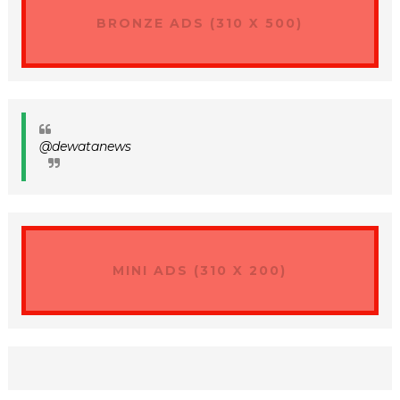
BRONZE ADS (310 X 500)
@dewatanews
MINI ADS (310 X 200)