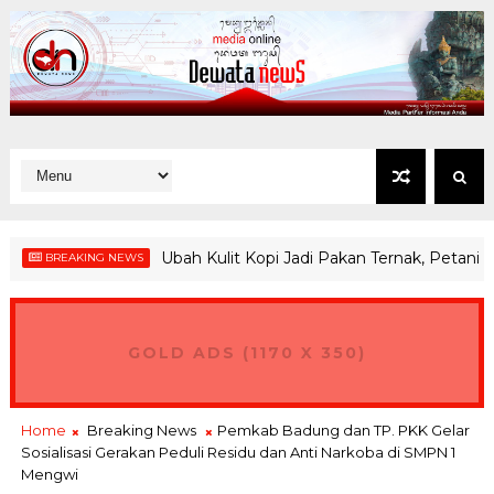
Ubah Kulit Kopi Jadi Pakan Ternak, Petani Kinta
BREAKING NEWS
GOLD ADS (1170 X 350)
Home
Breaking News
Pemkab Badung dan TP. PKK Gelar
Sosialisasi Gerakan Peduli Residu dan Anti Narkoba di SMPN 1
Mengwi