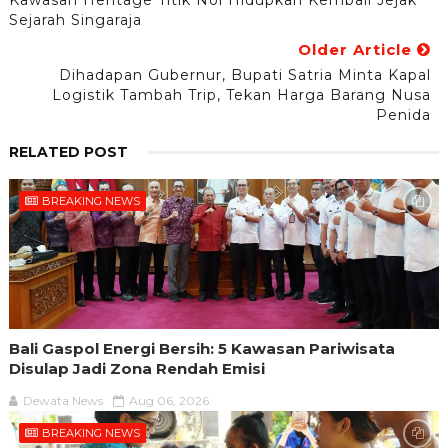
Kawasan Heritage Titik Nol Hidupkan Kembali Jejak
Sejarah Singaraja
Older Article
Dihadapan Gubernur, Bupati Satria Minta Kapal
Logistik Tambah Trip, Tekan Harga Barang Nusa
Penida
RELATED POST
BREAKING NEWS
Bali Gaspol Energi Bersih: 5 Kawasan Pariwisata
Disulap Jadi Zona Rendah Emisi
Dewata News
Aug 06, 2026
BREAKING NEWS