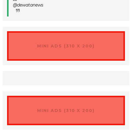
@dewatanews
MINI ADS (310 X 200)
MINI ADS (310 X 200)