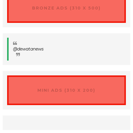
BRONZE ADS (310 X 500)
@dewatanews
MINI ADS (310 X 200)