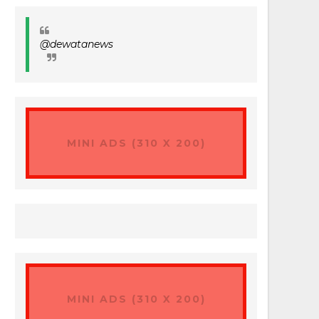
@dewatanews
MINI ADS (310 X 200)
MINI ADS (310 X 200)