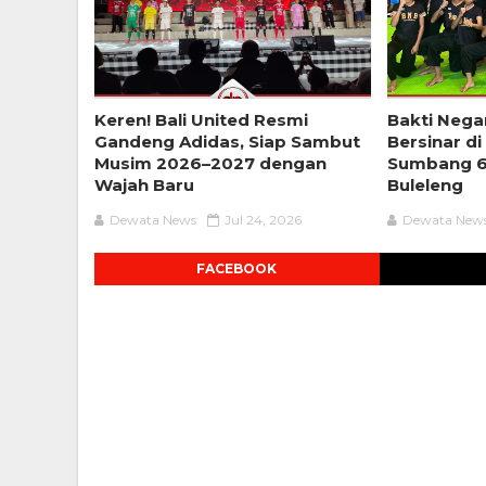
Keren! Bali United Resmi
Bakti Nega
Gandeng Adidas, Siap Sambut
Bersinar di
Musim 2026–2027 dengan
Sumbang 6
Wajah Baru
Buleleng
Dewata News
Jul 24, 2026
Dewata New
FACEBOOK