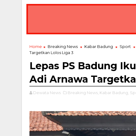
Home
Breaking News
Kabar Badung
Sport
Targetkan Lolos Liga 3
Lepas PS Badung Ikut
Adi Arnawa Targetkan
Dewata News
Breaking News,
Kabar Badung,
Spo