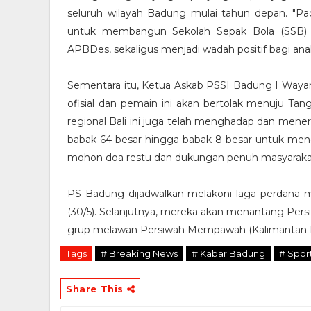
seluruh wilayah Badung mulai tahun depan. "Pa
untuk membangun Sekolah Sepak Bola (SSB) u
APBDes, sekaligus menjadi wadah positif bagi an
Sementara itu, Ketua Askab PSSI Badung I Waya
ofisial dan pemain ini akan bertolak menuju Tan
regional Bali ini juga telah menghadap dan meneri
babak 64 besar hingga babak 8 besar untuk menca
mohon doa restu dan dukungan penuh masyarakat 
PS Badung dijadwalkan melakoni laga perdana 
(30/5). Selanjutnya, mereka akan menantang Persi
grup melawan Persiwah Mempawah (Kalimantan Bar
Tags
# Breaking News
# Kabar Badung
# Spor
Share This