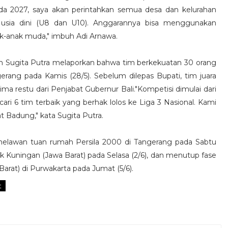
da 2027, saya akan perintahkan semua desa dan kelurahan
sia dini (U8 dan U10). Anggarannya bisa menggunakan
ak-anak muda," imbuh Adi Arnawa.
n Sugita Putra melaporkan bahwa tim berkekuatan 30 orang
gerang pada Kamis (28/5). Sebelum dilepas Bupati, tim juara
ma restu dari Penjabat Gubernur Bali."Kompetisi dimulai dari
ri 6 tim terbaik yang berhak lolos ke Liga 3 Nasional. Kami
Badung," kata Sugita Putra.
melawan tuan rumah Persila 2000 di Tangerang pada Sabtu
k Kuningan (Jawa Barat) pada Selasa (2/6), dan menutup fase
at) di Purwakarta pada Jumat (5/6).
t