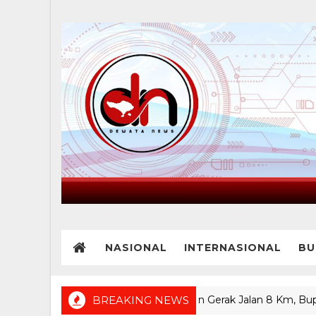
NASIONAL
INTERNASIONAL
BU
52 Regu SMP Ramaikan Gerak Jalan 8 Km, Bupati Sutjidr
BREAKING NEWS
G NEWS