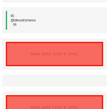
@dewatanews
MINI ADS (310 X 200)
MINI ADS (310 X 200)