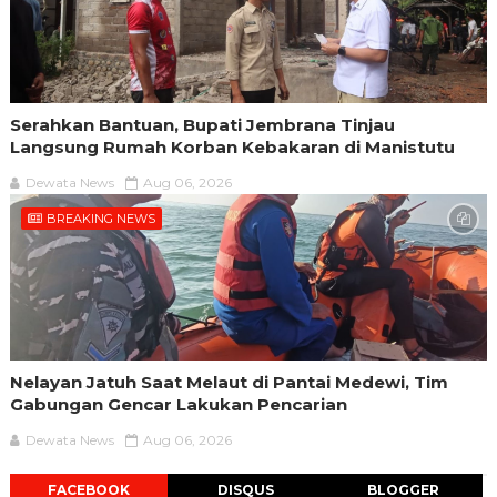
Serahkan Bantuan, Bupati Jembrana Tinjau
Langsung Rumah Korban Kebakaran di Manistutu
Dewata News
Aug 06, 2026
BREAKING NEWS
Nelayan Jatuh Saat Melaut di Pantai Medewi, Tim
Gabungan Gencar Lakukan Pencarian
Dewata News
Aug 06, 2026
FACEBOOK
DISQUS
BLOGGER