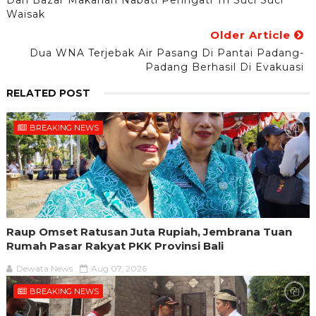
Dan Bazar Makanan Nabati Peringati Tri Suci Suci
Waisak
Older Article
Dua WNA Terjebak Air Pasang Di Pantai Padang-
Padang Berhasil Di Evakuasi
RELATED POST
BREAKING NEWS
Raup Omset Ratusan Juta Rupiah, Jembrana Tuan
Rumah Pasar Rakyat PKK Provinsi Bali
Dewata News
Aug 07, 2026
BREAKING NEWS