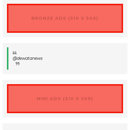
BRONZE ADS (310 X 500)
@dewatanews
MINI ADS (310 X 200)