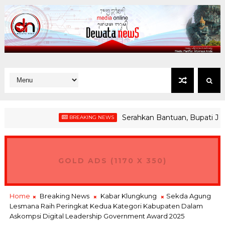
Serahkan Bantuan, Bupati Jembran
BREAKING NEWS
n Pariwisata Disulap Jadi Zona Rendah Emisi
GOLD ADS (1170 X 350)
Home
Breaking News
Kabar Klungkung
Sekda Agung
Lesmana Raih Peringkat Kedua Kategori Kabupaten Dalam
Askompsi Digital Leadership Government Award 2025