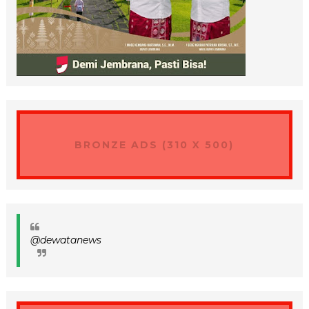
BRONZE ADS (310 X 500)
@dewatanews