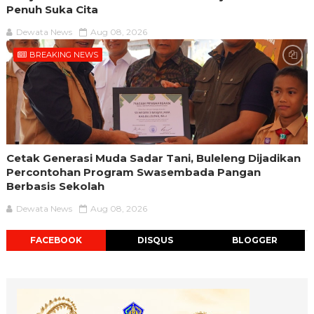
Penuh Suka Cita
Dewata News
Aug 08, 2026
BREAKING NEWS
Cetak Generasi Muda Sadar Tani, Buleleng Dijadikan
Percontohan Program Swasembada Pangan
Berbasis Sekolah
Dewata News
Aug 08, 2026
FACEBOOK
DISQUS
BLOGGER