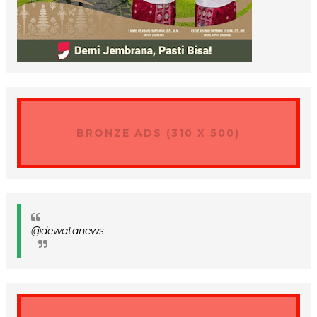
BRONZE ADS (310 X 500)
@dewatanews