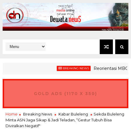
Reorientasi MBG Demi M
BREAKING NEWS
GOLD ADS (1170 X 350)
Home
Breaking News
Kabar Buleleng
Sekda Buleleng
Minta ASN Jaga Sikap & Jadi Teladan, “Gestur Tubuh Bisa
Diviralkan Negatif"