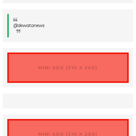
@dewatanews
MINI ADS (310 X 200)
MINI ADS (310 X 200)