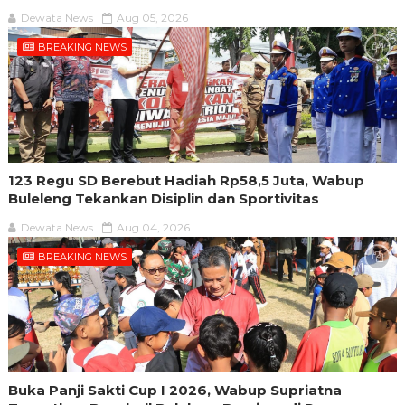
Dewata News
Aug 05, 2026
BREAKING NEWS
123 Regu SD Berebut Hadiah Rp58,5 Juta, Wabup
Buleleng Tekankan Disiplin dan Sportivitas
Dewata News
Aug 04, 2026
BREAKING NEWS
Buka Panji Sakti Cup I 2026, Wabup Supriatna