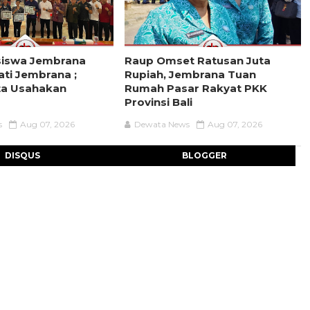
siswa Jembrana
Raup Omset Ratusan Juta
ati Jembrana ;
Rupiah, Jembrana Tuan
ta Usahakan
Rumah Pasar Rakyat PKK
Provinsi Bali
s
Aug 07, 2026
Dewata News
Aug 07, 2026
DISQUS
BLOGGER