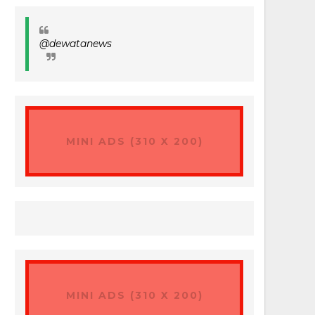
@dewatanews
MINI ADS (310 X 200)
MINI ADS (310 X 200)