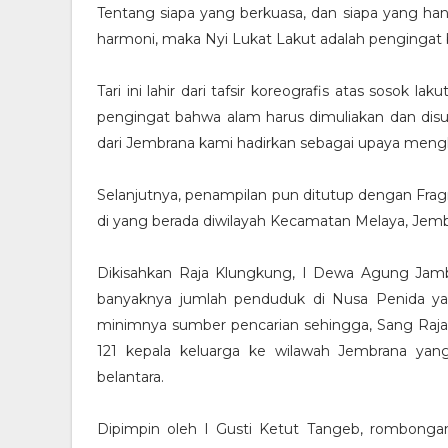
Tentang siapa yang berkuasa, dan siapa yang hany
harmoni, maka Nyi Lukat Lakut adalah pengingat 
Tari ini lahir dari tafsir koreografis atas sosok 
pengingat bahwa alam harus dimuliakan dan disuc
dari Jembrana kami hadirkan sebagai upaya meng
Selanjutnya, penampilan pun ditutup dengan Fragm
di yang berada diwilayah Kecamatan Melaya, Jemb
Dikisahkan Raja Klungkung, I Dewa Agung Ja
banyaknya jumlah penduduk di Nusa Penida ya
minimnya sumber pencarian sehingga, Sang R
121 kepala keluarga ke wilawah Jembrana ya
belantara.
Dipimpin oleh I Gusti Ketut Tangeb, rombongan