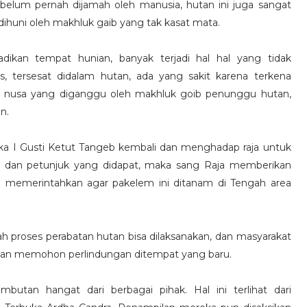
elum pernah dijamah oleh manusia, hutan ini juga sangat
ga dihuni oleh makhluk gaib yang tak kasat mata.
adikan tempat hunian, banyak terjadi hal hal yang tidak
s, tersesat didalam hutan, ada yang sakit karena terkena
k nusa yang diganggu oleh makhluk goib penunggu hutan,
n.
aka I Gusti Ketut Tangeb kembali dan menghadap raja untuk
n dan petunjuk yang didapat, maka sang Raja memberikan
ja memerintahkan agar pakelem ini ditanam di Tengah area
ah proses perabatan hutan bisa dilaksanakan, dan masyarakat
dan memohon perlindungan ditempat yang baru.
tan hangat dari berbagai pihak. Hal ini terlihat dari