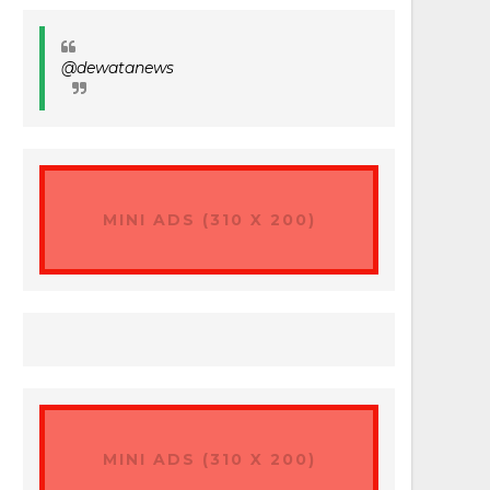
@dewatanews
MINI ADS (310 X 200)
MINI ADS (310 X 200)