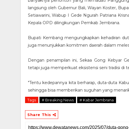
banyaknya penonton yang memadati Panggung T
langsung oleh Gubernur Bali, Wayan Koster, Bup
Setiawarini, Wabup I Gede Ngurah Patriana Krisn
Kepala OPD dilingkungan Pemkab Jembrana.
Bupati Kembang mengungkapkan kehadiran duta
juga menunjukkan komitmen daerah dalam meles
Dengan penampilan ini, Sekaa Gong Kebyar G
tetapi juga memperkuat eksistensi seni tradisi di
"Tentu kedepannya kita berharap, duta-duta Kabu
sehingga bisa memberikan suguhan yang menarik
Tags
# Breaking News
# Kabar Jembrana
Share This