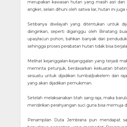
merupakan kawasan hutan yang masih asri dan b
angker, selain dihuni oleh satwa liar, hutan ini ju
Setibanya diwilayah yang ditentukan untuk dij
diinginkan, seperti diganggu oleh Binatang bua
upas/racun pohon, bahkan banyak dari pendudu
sehingga proses perabatan hutan tidak bisa berjala
Melihat kejanggalan-kejanggalan yang terjadi m
meminta petunjuk, berdasarkan kekuatan bhati
sesuatu untuk dijadikan tumbal/pakelem dan ra
yang akan dijadikan pemukiman.
Setelah melaksanakan titah sang raja, maka barul
mendirikan perahyangan suci guna bisa memuja 
Penampilan Duta Jembrana pun mendapat sambu