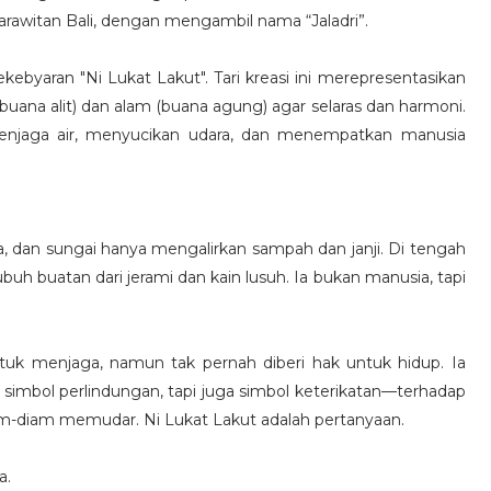
arawitan Bali, dengan mengambil nama “Jaladri”.
kebyaran "Ni Lukat Lakut". Tari kreasi ini merepresentasikan
uana alit) dan alam (buana agung) agar selaras dan harmoni.
menjaga air, menyucikan udara, dan menempatkan manusia
a, dan sungai hanya mengalirkan sampah dan janji. Di tengah
ubuh buatan dari jerami dan kain lusuh. Ia bukan manusia, tapi
tuk menjaga, namun tak pernah diberi hak untuk hidup. Ia
i simbol perlindungan, tapi juga simbol keterikatan—terhadap
am-diam memudar. Ni Lukat Lakut adalah pertanyaan.
a.