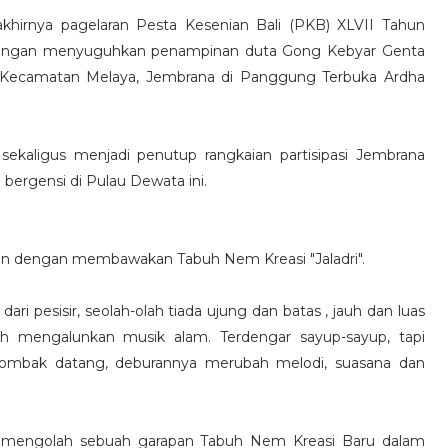
khirnya pagelaran Pesta Kesenian Bali (PKB) XLVII Tahun
 dengan menyuguhkan penampinan duta Gong Kebyar Genta
ri, Kecamatan Melaya, Jembrana di Panggung Terbuka Ardha
ekaligus menjadi penutup rangkaian partisipasi Jembrana
bergensi di Pulau Dewata ini.
n dengan membawakan Tabuh Nem Kreasi "Jaladri".
ari pesisir, seolah-olah tiada ujung dan batas , jauh dan luas
olah mengalunkan musik alam. Terdengar sayup-sayup, tapi
a ombak datang, deburannya merubah melodi, suasana dan
ba mengolah sebuah garapan Tabuh Nem Kreasi Baru dalam