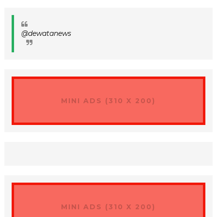
@dewatanews
MINI ADS (310 X 200)
MINI ADS (310 X 200)