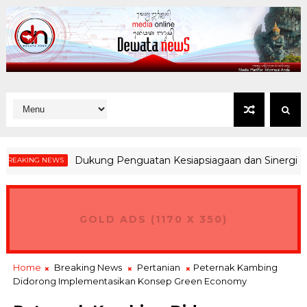
Dukung Penguatan Kesiapsiagaan dan Sinergi Hadapi 
ING NEWS
GOLD ADS (1170 X 350)
Home
Breaking News
Pertanian
Peternak Kambing
Didorong Implementasikan Konsep Green Economy