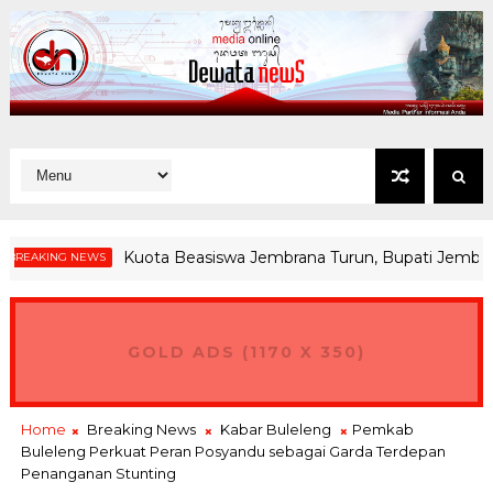
Kuota Beasiswa Jembrana Turun, Bupati Jembrana ; T
ING NEWS
GOLD ADS (1170 X 350)
Home
Breaking News
Kabar Buleleng
Pemkab
Buleleng Perkuat Peran Posyandu sebagai Garda Terdepan
Penanganan Stunting