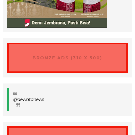
BRONZE ADS (310 X 500)
@dewatanews