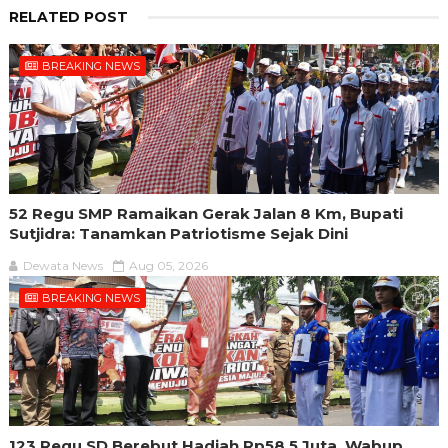
RELATED POST
BREAKING NEWS
52 Regu SMP Ramaikan Gerak Jalan 8 Km, Bupati
Sutjidra: Tanamkan Patriotisme Sejak Dini
Dewata News
Aug 05, 2026
BREAKING NEWS
123 Regu SD Berebut Hadiah Rp58,5 Juta, Wabup