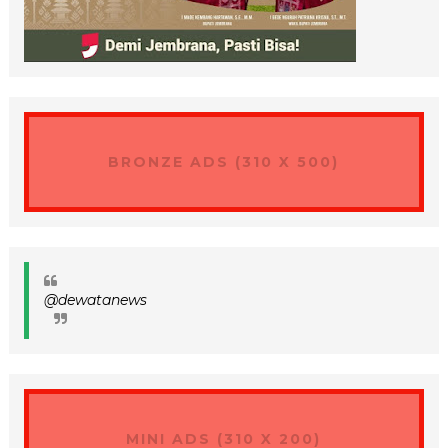
BRONZE ADS (310 X 500)
@dewatanews
MINI ADS (310 X 200)