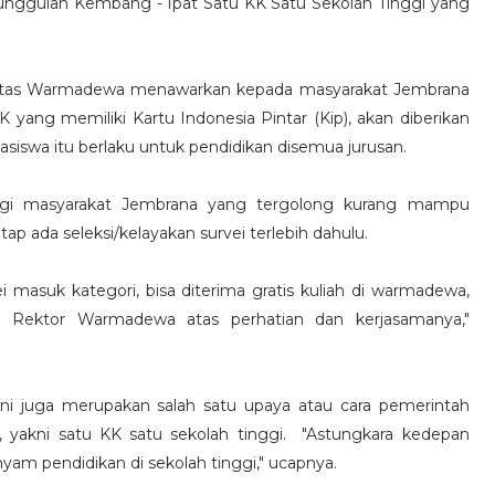
 unggulan Kembang - Ipat Satu KK Satu Sekolah Tinggi yang
itas Warmadewa menawarkan kepada masyarakat Jembrana
ng memiliki Kartu Indonesia Pintar (Kip), akan diberikan
siswa itu berlaku untuk pendidikan disemua jurusan.
bagi masyarakat Jembrana yang tergolong kurang mampu
 ada seleksi/kelayakan survei terlebih dahulu.
masuk kategori, bisa diterima gratis kuliah di warmadewa,
i Rektor Warmadewa atas perhatian dan kerjasamanya,"
i juga merupakan salah satu upaya atau cara pemerintah
yakni satu KK satu sekolah tinggi. "Astungkara kedepan
m pendidikan di sekolah tinggi," ucapnya.