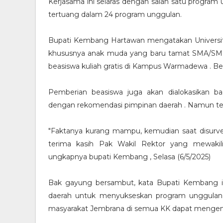
Kerjasama ini selaras dengan salah satu program
tertuang dalam 24 program unggulan.
Bupati Kembang Hartawan mengatakan Univers
khususnya anak muda yang baru tamat SMA/SMK ya
beasiswa kuliah gratis di Kampus Warmadewa . Bea
Pemberian beasiswa juga akan dialokasikan 
dengan rekomendasi pimpinan daerah . Namun tetap
"Faktanya kurang mampu, kemudian saat disurvei 
terima kasih Pak Wakil Rektor yang mewakil
ungkapnya bupati Kembang , Selasa (6/5/2025)
Bak gayung bersambut, kata Bupati Kembang in
daerah untuk menyukseskan program unggulan, 
masyarakat Jembrana di semua KK dapat mengenya