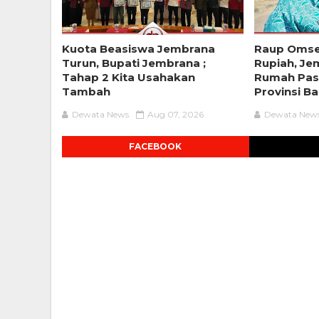
Kuota Beasiswa Jembrana
Raup Omse
Turun, Bupati Jembrana ;
Rupiah, Je
Tahap 2 Kita Usahakan
Rumah Pas
Tambah
Provinsi Bal
Dewata News
Aug 07, 2026
Dewata New
FACEBOOK