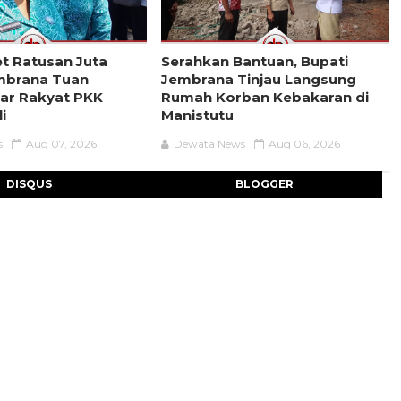
t Ratusan Juta
Serahkan Bantuan, Bupati
mbrana Tuan
Jembrana Tinjau Langsung
ar Rakyat PKK
Rumah Korban Kebakaran di
i
Manistutu
s
Aug 07, 2026
Dewata News
Aug 06, 2026
DISQUS
BLOGGER