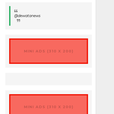
@dewatanews
MINI ADS (310 X 200)
MINI ADS (310 X 200)