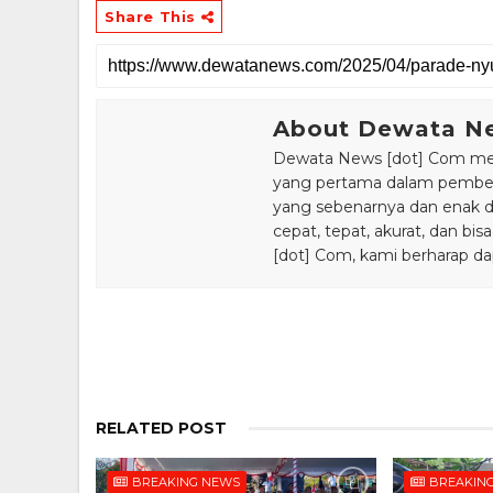
Share This
About Dewata N
Dewata News [dot] Com meru
yang pertama dalam pemberi
yang sebenarnya dan enak din
cepat, tepat, akurat, dan 
[dot] Com, kami berharap da
RELATED POST
BREAKING NEWS
BREAKIN