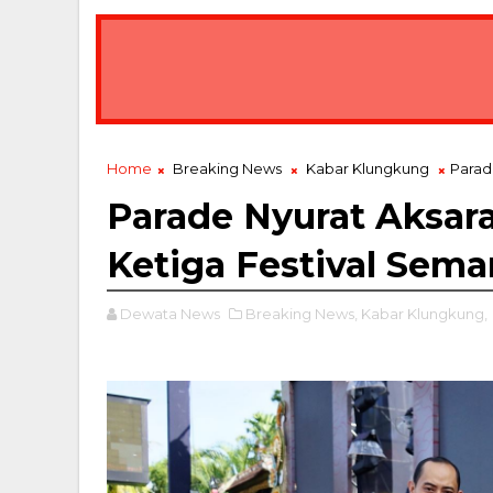
Home
Breaking News
Kabar Klungkung
Parad
Parade Nyurat Aksara
Ketiga Festival Sema
Dewata News
Breaking News,
Kabar Klungkung,