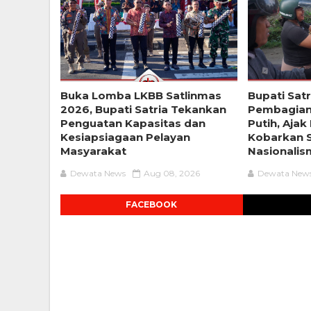
Buka Lomba LKBB Satlinmas
Bupati Sat
2026, Bupati Satria Tekankan
Pembagian
Penguatan Kapasitas dan
Putih, Aja
Kesiapsiagaan Pelayan
Kobarkan 
Masyarakat
Nasionali
Dewata News
Aug 08, 2026
Dewata New
FACEBOOK