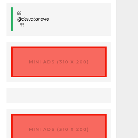
@dewatanews
MINI ADS (310 X 200)
MINI ADS (310 X 200)