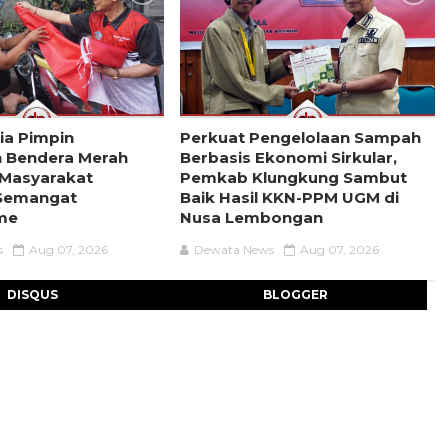
ria Pimpin
Perkuat Pengelolaan Sampah
 Bendera Merah
Berbasis Ekonomi Sirkular,
k Masyarakat
Pemkab Klungkung Sambut
Semangat
Baik Hasil KKN-PPM UGM di
sme
Nusa Lembongan
s
Aug 07, 2026
Dewata News
Aug 07, 2026
DISQUS
BLOGGER