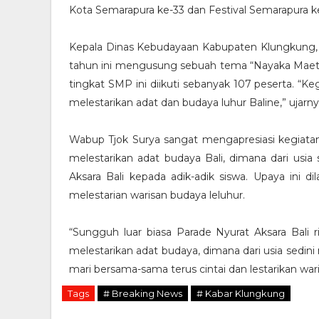
Kota Semarapura ke-33 dan Festival Semarapura k
Kepala Dinas Kebudayaan Kabupaten Klungkung,
tahun ini mengusung sebuah tema “Nayaka Maetal
tingkat SMP ini diikuti sebanyak 107 peserta. “K
melestarikan adat dan budaya luhur Baline,” ujarny
Wabup Tjok Surya sangat mengapresiasi kegiatan 
melestarikan adat budaya Bali, dimana dari usi
Aksara Bali kepada adik-adik siswa. Upaya ini 
melestarian warisan budaya leluhur.
“Sungguh luar biasa Parade Nyurat Aksara Bali r
melestarikan adat budaya, dimana dari usia sedini
mari bersama-sama terus cintai dan lestarikan wari
Tags
# Breaking News
# Kabar Klungkung