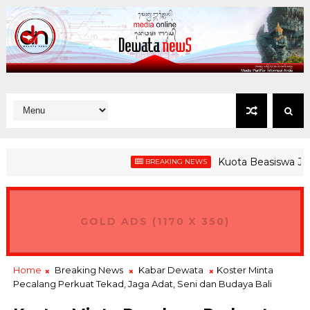
Kuota Beasiswa Jembran
BREAKING NEWS
us GPEI, Gubernur Koster Ingin Bali Jadi Hub Ekspor Produk Nu
GOLD ADS (1170 X 350)
Home
Breaking News
Kabar Dewata
Koster Minta
Pecalang Perkuat Tekad, Jaga Adat, Seni dan Budaya Bali