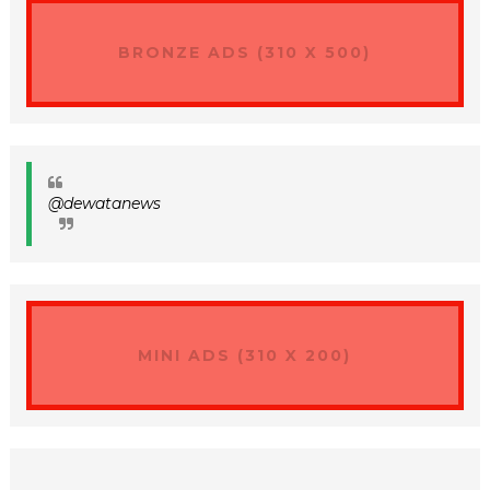
BRONZE ADS (310 X 500)
@dewatanews
MINI ADS (310 X 200)