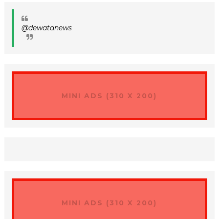
@dewatanews
MINI ADS (310 X 200)
MINI ADS (310 X 200)