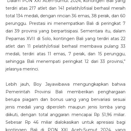
“Dalam PON XXI Aceh-Sumut 2024, kontingen Bali yang
terdiri atas 217 atlet dan 141 pelatih/ofisial berhasil meraih
total 134 medali, dengan rincian 36 emas, 38 perak, dan 60
perunggu. Prestasi ini menempatkan Bali di peringkat 7
dari 39 provinsi yang berpartisipasi. Sementara itu, dalam
Peparnas XVII di Solo, kontingen Bali yang terdiri atas 22
atlet dan 11 pelatih/ofisial berhasil membawa pulang 33
medali, terdiri atas 11 emas, 7 perak, dan 15 perunggu,
sehingga Bali menempati peringkat 12 dari 33 provinsi,”
jelasnya merinci.
Lebih jauh, Boy Jayawibawa mengungkapkan bahwa
Pemerintah Provinsi Bali memberikan penghargaan
berupa piagam dan bonus uang yang bervariasi sesuai
jenis medali yang diperoleh maupun jenis lomba yang
diikuti, dengan total anggaran mencapai Rp 51,96 miliar.
Sebesar Rp 46 miliar dialokasikan untuk apresiasi bagi
kontingen Bali di PON XXI Aceh-Sumut 2024, yang