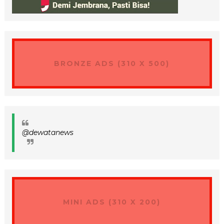
BRONZE ADS (310 X 500)
@dewatanews
MINI ADS (310 X 200)