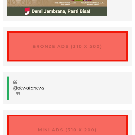
BRONZE ADS (310 X 500)
@dewatanews
MINI ADS (310 X 200)