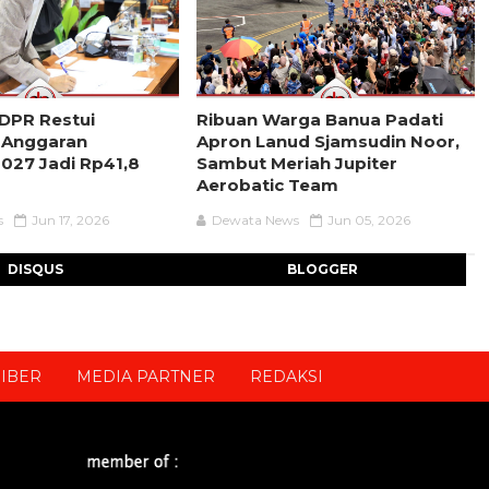
 DPR Restui
Ribuan Warga Banua Padati
 Anggaran
Apron Lanud Sjamsudin Noor,
027 Jadi Rp41,8
Sambut Meriah Jupiter
Aerobatic Team
s
Jun 17, 2026
Dewata News
Jun 05, 2026
DISQUS
BLOGGER
IBER
MEDIA PARTNER
REDAKSI