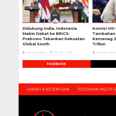
Didukung India, Indonesia
Komisi VIII
Makin Dekat ke BRICS:
Tambahan
Prabowo Tekankan Kekuatan
Kemenag 2
Global South
Triliun
Dewata News
Jul 08, 2026
Dewata New
FACEBOOK
SYARAT & KETENTUAN
PEDOMAN MEDIA S