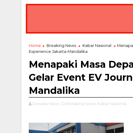
Home
Breaking News
Kabar Nasional
Menapak
Experience Jakarta-Mandalika
Menapaki Masa Depan
Gelar Event EV Journ
Mandalika
Dewata News
Breaking News,
Kabar Nasional,