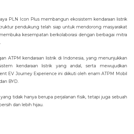
paya PLN Icon Plus membangun ekosistem kendaraan listrik
struktur pendukung telah siap untuk mendorong masyarakat
us membuka kesempatan berkolaborasi dengan berbagai mitra
.
engan ATPM kendaraan listrik di Indonesia, yang menunjukkan
em kendaraan listrik yang andal, serta mewujudkan
vent EV Journey Experience ini diikuti oleh enam ATPM Mobil
, dan BYD.
yang tidak hanya berupa perjalanan fisik, tetapi juga sebuah
rsih dan lebih hijau.