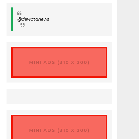
@dewatanews
MINI ADS (310 X 200)
MINI ADS (310 X 200)