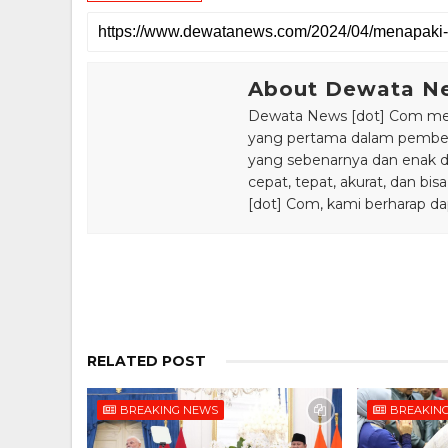
About Dewata N
Dewata News [dot] Com meru
yang pertama dalam pemberi
yang sebenarnya dan enak din
cepat, tepat, akurat, dan 
[dot] Com, kami berharap da
RELATED POST
BREAKING NEWS
BREAKIN