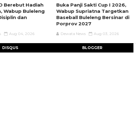
D Berebut Hadiah
Buka Panji Sakti Cup I 2026,
a, Wabup Buleleng
Wabup Supriatna Targetkan
isiplin dan
Baseball Buleleng Bersinar di
Porprov 2027
s
Aug 04, 2026
Dewata News
Aug 03, 2026
DISQUS
BLOGGER