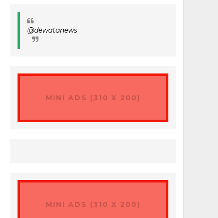
@dewatanews
MINI ADS (310 X 200)
MINI ADS (310 X 200)