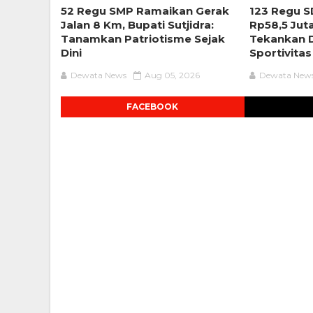
52 Regu SMP Ramaikan Gerak
123 Regu S
Jalan 8 Km, Bupati Sutjidra:
Rp58,5 Jut
Tanamkan Patriotisme Sejak
Tekankan D
Dini
Sportivitas
Dewata News
Aug 05, 2026
Dewata New
FACEBOOK