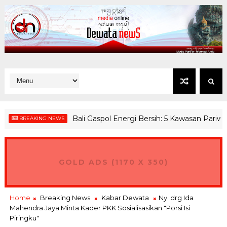
Bali Gaspol Energi Bersih: 5 Kawasan Pariwisata D
REAKING NEWS
GOLD ADS (1170 X 350)
Home
Breaking News
Kabar Dewata
Ny. drg Ida
Mahendra Jaya Minta Kader PKK Sosialisasikan "Porsi Isi
Piringku"