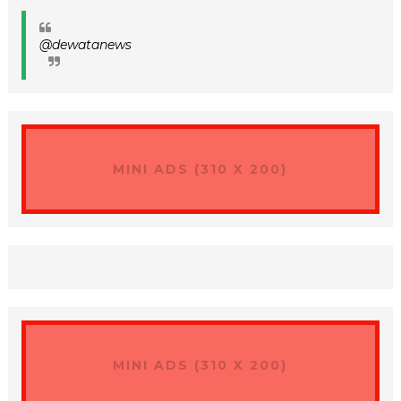
@dewatanews
MINI ADS (310 X 200)
MINI ADS (310 X 200)