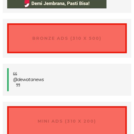
BRONZE ADS (310 X 500)
@dewatanews
MINI ADS (310 X 200)