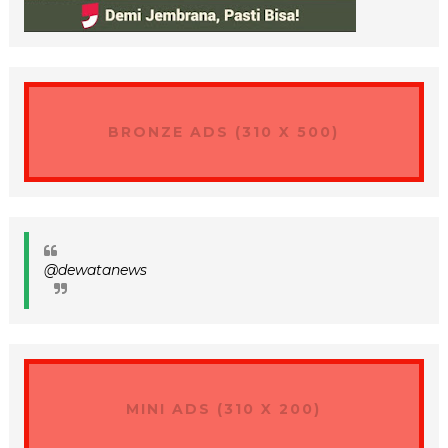
BRONZE ADS (310 X 500)
@dewatanews
MINI ADS (310 X 200)