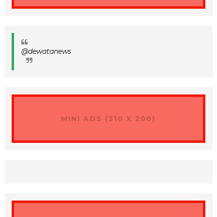
@dewatanews
MINI ADS (310 X 200)