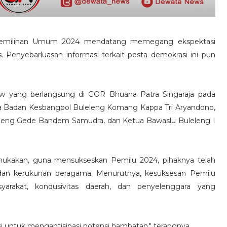
Pemilihan Umum 2024 mendatang memegang ekspektasi
Penyebarluasan informasi terkait pesta demokrasi ini pun
ow yang berlangsung di GOR Bhuana Patra Singaraja pada
ua Badan Kesbangpol Buleleng Komang Kappa Tri Aryandono,
leleng Gede Bandem Samudra, dan Ketua Bawaslu Buleleng I
ukakan, guna mensukseskan Pemilu 2024, pihaknya telah
 dan kerukunan beragama. Menurutnya, kesuksesan Pemilu
syarakat, kondusivitas daerah, dan penyelenggara yang
si untuk mengantisipasi potensi hambatan," terangnya.