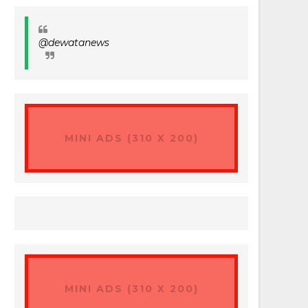
@dewatanews
MINI ADS (310 X 200)
MINI ADS (310 X 200)