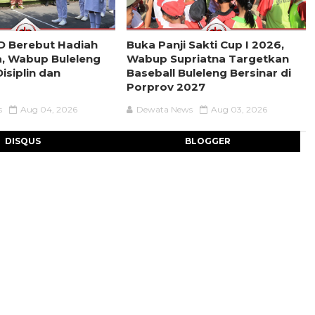
D Berebut Hadiah
Buka Panji Sakti Cup I 2026,
a, Wabup Buleleng
Wabup Supriatna Targetkan
isiplin dan
Baseball Buleleng Bersinar di
Porprov 2027
s
Aug 04, 2026
Dewata News
Aug 03, 2026
DISQUS
BLOGGER