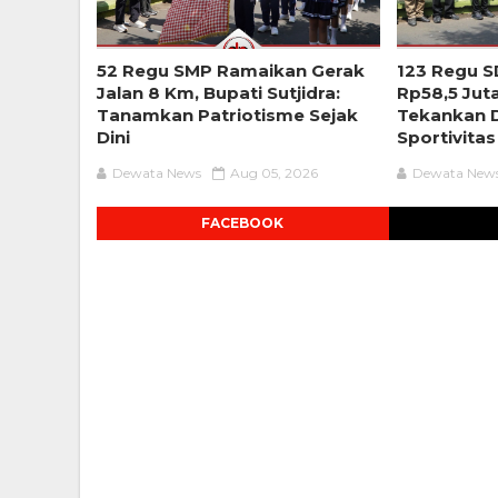
52 Regu SMP Ramaikan Gerak
123 Regu S
Jalan 8 Km, Bupati Sutjidra:
Rp58,5 Jut
Tanamkan Patriotisme Sejak
Tekankan D
Dini
Sportivitas
Dewata News
Aug 05, 2026
Dewata New
FACEBOOK