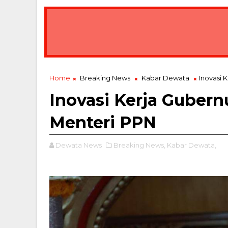
Home
Breaking News
Kabar Dewata
Inovasi 
Inovasi Kerja Gubernu
Menteri PPN
Dewata News
Breaking News,
Kabar Dewata,