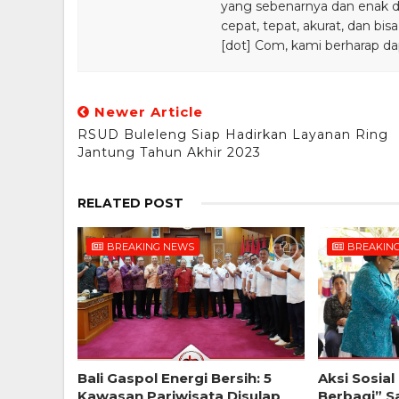
yang sebenarnya dan enak din
cepat, tepat, akurat, dan 
[dot] Com, kami berharap da
Newer Article
RSUD Buleleng Siap Hadirkan Layanan Ring
Jantung Tahun Akhir 2023
RELATED POST
BREAKING NEWS
BREAKIN
Bali Gaspol Energi Bersih: 5
Aksi Sosia
Kawasan Pariwisata Disulap
Berbagi” Sa