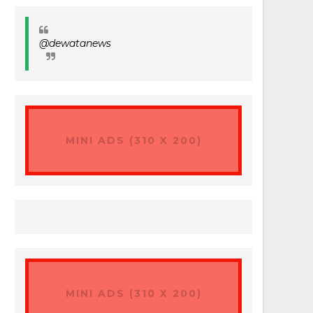
@dewatanews
MINI ADS (310 X 200)
MINI ADS (310 X 200)