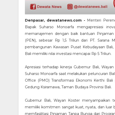
Denpasar, dewatanews.com -
Menteri Peren
Bapak Suharso Monoarfa mengapresiasi inov
memanajemen dengan baik bantuan Pinjaman 
(PEN), sebesar Rp 1,5 Triliun dari PT. Sarana 
pembangunan Kawasan Pusat Kebudayaan Bali, d
Bali memiliki nilai investasi mencapai Rp 5 Triliun.
Apresiasi terhadap kinerja Gubernur Bali, Waya
Suharso Monoarfa saat melakukan peluncuran Ba
Office (PMO) Transformasi Ekonomi Kerthi Bali p
Gedung Ksirarnawa, Taman Budaya Provinsi Bali.
Gubernur Bali, Wayan Koster menyampaikan t
memiliki komitmen sangat kuat, nyata, dan lua
memfasilitasi Pinjaman Tanpa Bunga dari Program