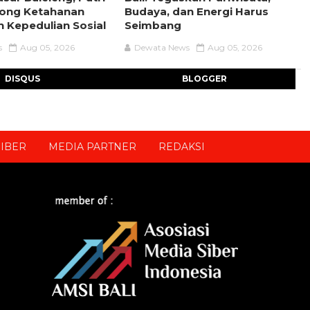
rong Ketahanan
Budaya, dan Energi Harus
 Kepedulian Sosial
Seimbang
s
Aug 05, 2026
Dewata News
Aug 05, 2026
DISQUS
BLOGGER
IBER
MEDIA PARTNER
REDAKSI