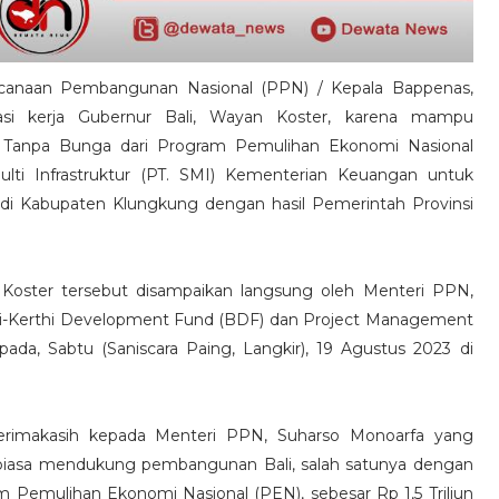
canaan Pembangunan Nasional (PPN) / Kepala Bappenas,
asi kerja Gubernur Bali, Wayan Koster, karena mampu
Tanpa Bunga dari Program Pemulihan Ekonomi Nasional
Multi Infrastruktur (PT. SMI) Kementerian Keuangan untuk
i Kabupaten Klungkung dengan hasil Pemerintah Provinsi
n Koster tersebut disampaikan langsung oleh Menteri PPN,
li-Kerthi Development Fund (BDF) dan Project Management
ada, Sabtu (Saniscara Paing, Langkir), 19 Agustus 2023 di
erimakasih kepada Menteri PPN, Suharso Monoarfa yang
r biasa mendukung pembangunan Bali, salah satunya dengan
 Pemulihan Ekonomi Nasional (PEN), sebesar Rp 1,5 Triliun