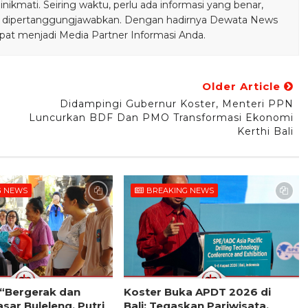
ikmati. Seiring waktu, perlu ada informasi yang benar,
bisa dipertanggungjawabkan. Dengan hadirnya Dewata News
pat menjadi Media Partner Informasi Anda.
Older Article
Didampingi Gubernur Koster, Menteri PPN
Luncurkan BDF Dan PMO Transformasi Ekonomi
Kerthi Bali
G NEWS
BREAKING NEWS
l “Bergerak dan
Koster Buka APDT 2026 di
sar Buleleng, Putri
Bali: Tegaskan Pariwisata,