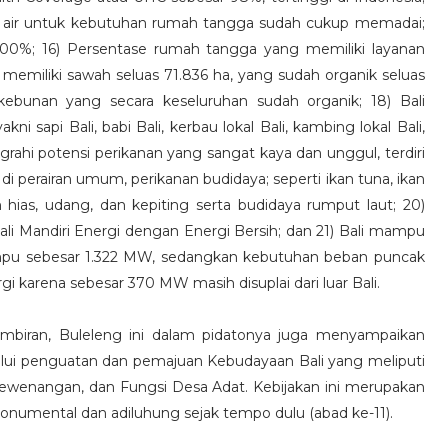
er air untuk kebutuhan rumah tangga sudah cukup memadai;
 100%; 16) Persentase rumah tangga yang memiliki layanan
li memiliki sawah seluas 71.836 ha, yang sudah organik seluas
rkebunan yang secara keseluruhan sudah organik; 18) Bali
i sapi Bali, babi Bali, kerbau lokal Bali, kambing lokal Bali,
nugrahi potensi perikanan yang sangat kaya dan unggul, terdiri
 di perairan umum, perikanan budidaya; seperti ikan tuna, ikan
an hias, udang, dan kepiting serta budidaya rumput laut; 20)
ali Mandiri Energi dengan Energi Bersih; dan 21) Bali mampu
pu sebesar 1.322 MW, sedangkan kebutuhan beban puncak
 karena sebesar 370 MW masih disuplai dari luar Bali.
Sembiran, Buleleng ini dalam pidatonya juga menyampaikan
ui penguatan dan pemajuan Kebudayaan Bali yang meliputi
Kewenangan, dan Fungsi Desa Adat. Kebijakan ini merupakan
numental dan adiluhung sejak tempo dulu (abad ke-11).