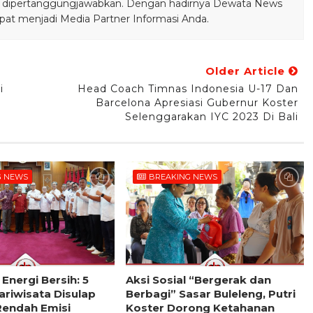
bisa dipertanggungjawabkan. Dengan hadirnya Dewata News
pat menjadi Media Partner Informasi Anda.
Older Article
i
Head Coach Timnas Indonesia U-17 Dan
Barcelona Apresiasi Gubernur Koster
Selenggarakan IYC 2023 Di Bali
G NEWS
BREAKING NEWS
 Energi Bersih: 5
Aksi Sosial “Bergerak dan
riwisata Disulap
Berbagi” Sasar Buleleng, Putri
Rendah Emisi
Koster Dorong Ketahanan