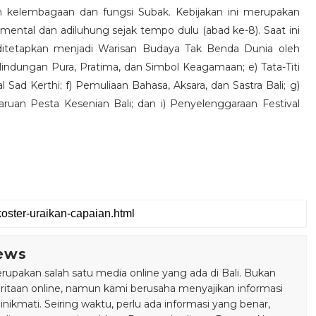
an kelembagaan dan fungsi Subak. Kebijakan ini merupakan
ntal dan adiluhung sejak tempo dulu (abad ke-8). Saat ini
 ditetapkan menjadi Warisan Budaya Tak Benda Dunia oleh
ndungan Pura, Pratima, dan Simbol Keagamaan; e) Tata-Titi
 Sad Kerthi; f) Pemuliaan Bahasa, Aksara, dan Sastra Bali; g)
uan Pesta Kesenian Bali; dan i) Penyelenggaraan Festival
ews
pakan salah satu media online yang ada di Bali. Bukan
taan online, namun kami berusaha menyajikan informasi
ikmati. Seiring waktu, perlu ada informasi yang benar,