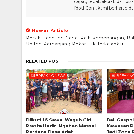
cepat, tepat, akurat, dan 
[dot] Com, kami berharap da
Newer Article
Persib Bandung Gagal Raih Kemenangan, Bal
United Perpanjang Rekor Tak Terkalahkan
RELATED POST
BREAKING NEWS
BREAKIN
Diikuti 16 Sawa, Wagub Giri
Bali Gaspol
Prasta Hadiri Ngaben Massal
Kawasan Pa
Perdana Desa Adat
Jadi Zona 