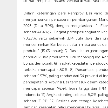
se-Bali Pimpinan Instansi Vertikal di Bali, Para Tok
Dalam keterangan pers Pemprov Bali yang di
menyampaikan pencapaian pembangunan Manusia
2023 (Data BPS), dengan menjelaskan : 1) Ekon
sebesar 4,84%; 2) Tingkat partisipasi angkatan k
70,27%, yaitu sebanyak 3,14 Juta Jiwa dari ju
mencerminkan Bali berada dalam masa bonus demo
produktif (15-65 tahun); 5) Rasio ketergantunga
penduduk usia produktif di Bali menanggung 42 o
bonus demografi; 6) Tingkat kepadatan penduduk 
terbuka mencapai 4,80%; 8) Persentase pendudu
sebesar 9,57%, paling rendah dari 34 provinsi di I
pendapatan di Provinsi Bali termasuk dalam kate
mencapai sebesar 76,44, lebih tinggi dari IPM n
Indonesia; 11) Angka stunting sebesar 8,0%, paling
sebesar 21,6%; 12) Fasilitas dan tenaga kesehat
Jaminan kesehatan telah mencapai Universal Heal