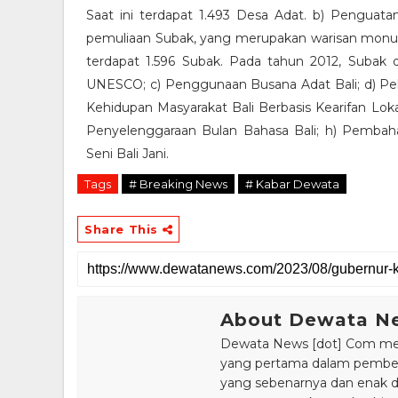
Saat ini terdapat 1.493 Desa Adat. b) Penguat
pemuliaan Subak, yang merupakan warisan monume
terdapat 1.596 Subak. Pada tahun 2012, Subak
UNESCO; c) Penggunaan Busana Adat Bali; d) Peli
Kehidupan Masyarakat Bali Berbasis Kearifan Lokal
Penyelenggaraan Bulan Bahasa Bali; h) Pembahar
Seni Bali Jani.
Tags
# Breaking News
# Kabar Dewata
Share This
About Dewata N
Dewata News [dot] Com meru
yang pertama dalam pemberi
yang sebenarnya dan enak din