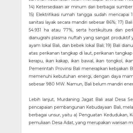
14) Ketersediaan air minum dari berbagai sumb
15) Elektrifikasi rumah tangga sudah mencapai
sanitasi layak secara mandiri sebesar 86%; 17) Ba
54.931 ha atau 77%, serta hortikultura dan pe
dianugrahi plasma nuftah yang sangat produktif yakn
ayam lokal Bali, dan bebek lokal Bali; 19) Bali dia
atas: perikanan tangkap di laut, perikanan tangkap
kerapu, ikan kakap, ikan bawal, ikan tongkol, ik
Pemerintah Provinsi Bali menerapkan kebijakan B
memenuhi kebutuhan energi, dengan daya mam
sebesar 980 MW. Namun, Bali belum mandiri energi
Lebih lanjut, Murdaning Jagat Bali asal Desa 
pencapaian pembangunan Kebudayaan Bali, melal
berbagai unsur, yaitu a) Penguatan Kedudukan, 
pemuliaan Desa Adat, yang merupakan warisan mo