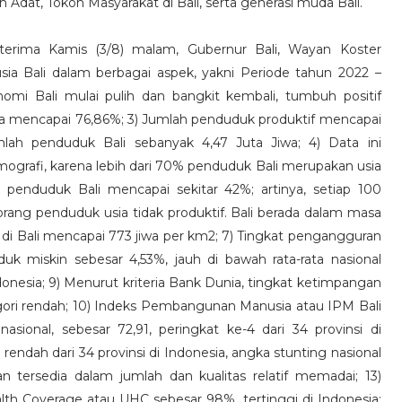
oh Adat, Tokoh Masyarakat di Bali, serta generasi muda Bali.
terima Kamis (3/8) malam, Gubernur Bali, Wayan Koster
 Bali dalam berbagai aspek, yakni Periode tahun 2022 –
omi Bali mulai pulih dan bangkit kembali, tumbuh positif
erja mencapai 76,86%; 3) Jumlah penduduk produktif mencapai
mlah penduduk Bali sebanyak 4,47 Juta Jiwa; 4) Data ini
grafi, karena lebih dari 70% penduduk Bali merupakan usia
n penduduk Bali mencapai sekitar 42%; artinya, setiap 100
rang penduduk usia tidak produktif. Bali berada dalam masa
di Bali mencapai 773 jiwa per km2; 7) Tingkat pengangguran
k miskin sebesar 4,53%, jauh di bawah rata-rata nasional
ndonesia; 9) Menurut kriteria Bank Dunia, tingkat ketimpangan
gori rendah; 10) Indeks Pembangunan Manusia atau IPM Bali
asional, sebesar 72,91, peringkat ke-4 dari 34 provinsi di
 rendah dari 34 provinsi di Indonesia, angka stunting nasional
an tersedia dalam jumlah dan kualitas relatif memadai; 13)
th Coverage atau UHC sebesar 98%, tertinggi di Indonesia;