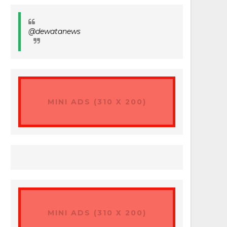
@dewatanews
MINI ADS (310 X 200)
MINI ADS (310 X 200)