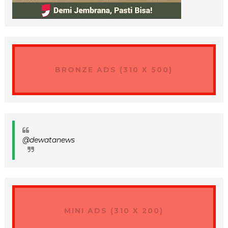
BRONZE ADS (310 X 500)
@dewatanews
MINI ADS (310 X 200)