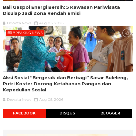
Bali Gaspol Energi Bersih: 5 Kawasan Pariwisata
Disulap Jadi Zona Rendah Emisi
Dewata News
Aug 06, 2026
BREAKING NEWS
Aksi Sosial “Bergerak dan Berbagi” Sasar Buleleng,
Putri Koster Dorong Ketahanan Pangan dan
Kepedulian Sosial
Dewata News
Aug 05, 2026
FACEBOOK
DISQUS
BLOGGER