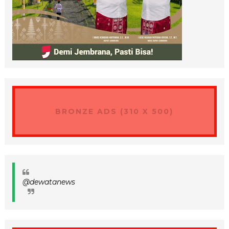
BRONZE ADS (310 X 500)
@dewatanews