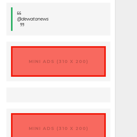
@dewatanews
MINI ADS (310 X 200)
MINI ADS (310 X 200)