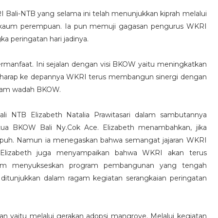
Bali-NTB yang selama ini telah menunjukkan kiprah melalui
i kaum perempuan. Ia pun memuji gagasan pengurus WKRI
a peringatan hari jadinya.
bermanfaat. Ini sejalan dengan visi BKOW yaitu meningkatkan
erharap ke depannya WKRI terus membangun sinergi dengan
dalam wadah BKOW.
i NTB Elizabeth Natalia Prawitasari dalam sambutannya
tua BKOW Bali Ny.Cok Ace. Elizabeth menambahkan, jika
 sepuh. Namun ia menegaskan bahwa semangat jajaran WKRI
 Elizabeth juga menyampaikan bahwa WKRI akan terus
dalam menyukseskan program pembangunan yang tengah
ah ditunjukkan dalam ragam kegiatan serangkaian peringatan
n yaitu melalui gerakan adopsi mangrove. Melalui kegiatan