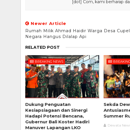
[dot] Com, kami berharap da
Newer Article
Rumah Milik Ahmad Haidir Warga Desa Cupel
Negara Hangus Dilalap Api
RELATED POST
BREAKING NEWS
BREAKIN
Dukung Penguatan
Sekda Dewa
Kesiapsiagaan dan Sinergi
Antusiasme
Hadapi Potensi Bencana,
Summer Ru
Gubernur Bali Koster Hadiri
Dewata New
Manuver Lapangan LKO