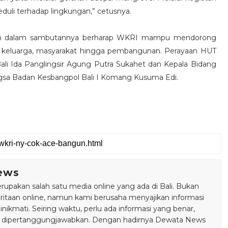
eduli terhadap lingkungan,” cetusnya.
San dalam sambutannya berharap WKRI mampu mendorong
 keluarga, masyarakat hingga pembangunan. Perayaan HUT
ali Ida Panglingsir Agung Putra Sukahet dan Kepala Bidang
gsa Badan Kesbangpol Bali I Komang Kusuma Edi.
ews
pakan salah satu media online yang ada di Bali. Bukan
taan online, namun kami berusaha menyajikan informasi
ikmati. Seiring waktu, perlu ada informasi yang benar,
bisa dipertanggungjawabkan. Dengan hadirnya Dewata News