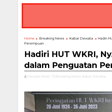
Home
Breaking News
Kabar Dewata
Hadiri H
Perempuan
Hadiri HUT WKRI, Ny
dalam Penguatan Pe
Dewata News
Breaking News,
Kabar Dewata,