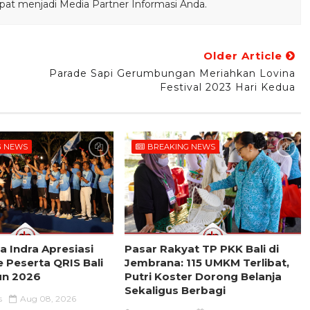
pat menjadi Media Partner Informasi Anda.
Older Article
Parade Sapi Gerumbungan Meriahkan Lovina
Festival 2023 Hari Kedua
G NEWS
BREAKING NEWS
 Indra Apresiasi
Pasar Rakyat TP PKK Bali di
 Peserta QRIS Bali
Jembrana: 115 UMKM Terlibat,
n 2026
Putri Koster Dorong Belanja
Sekaligus Berbagi
s
Aug 08, 2026