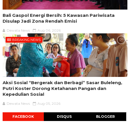
Bali Gaspol Energi Bersih: 5 Kawasan Pariwisata
Disulap Jadi Zona Rendah Emisi
Dewata News
Aug 06, 2026
BREAKING NEWS
Aksi Sosial “Bergerak dan Berbagi” Sasar Buleleng,
Putri Koster Dorong Ketahanan Pangan dan
Kepedulian Sosial
Dewata News
Aug 05, 2026
FACEBOOK
DISQUS
BLOGGER