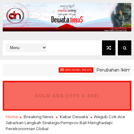
Perubahan Iklim Ancam 
BREAKING NEWS
rokoloid Transformasikan Teh Ong Jadi Minuman Kekinian di Su
GOLD ADS (1170 X 350)
Home
Breaking News
Kabar Dewata
Wagub Cok Ace
Jabarkan Langkah Strategis Pemprov Bali Menghadapi
Perekonomian Global