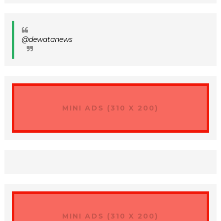
@dewatanews
MINI ADS (310 X 200)
MINI ADS (310 X 200)