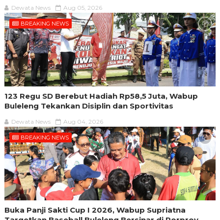
Dewata News
Aug 05, 2026
BREAKING NEWS
123 Regu SD Berebut Hadiah Rp58,5 Juta, Wabup
Buleleng Tekankan Disiplin dan Sportivitas
Dewata News
Aug 04, 2026
BREAKING NEWS
Buka Panji Sakti Cup I 2026, Wabup Supriatna
Targetkan Baseball Buleleng Bersinar di Porprov