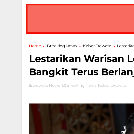
Home
Breaking News
Kabar Dewata
Lestarik
Lestarikan Warisan L
Bangkit Terus Berlan
Dewata News
Breaking News,
Kabar Dewata,