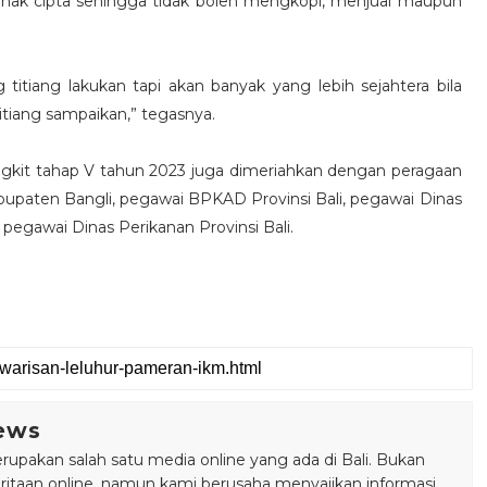
 hak cipta sehingga tidak boleh mengkopi, menjual maupun
titiang lakukan tapi akan banyak yang lebih sejahtera bila
tiang sampaikan,” tegasnya.
kit tahap V tahun 2023 juga dimeriahkan dengan peragaan
upaten Bangli, pegawai BPKAD Provinsi Bali, pegawai Dinas
 pegawai Dinas Perikanan Provinsi Bali.
ews
pakan salah satu media online yang ada di Bali. Bukan
taan online, namun kami berusaha menyajikan informasi