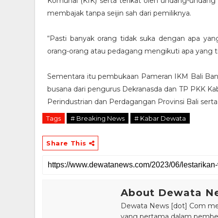
Komunal (KIK) serta terikat oleh undang-undang
membajak tanpa seijin sah dari pemiliknya.
“Pasti banyak orang tidak suka dengan apa yang 
orang-orang atau pedagang mengikuti apa yang ti
Sementara itu pembukaan Pameran IKM Bali Bang
busana dari pengurus Dekranasda dan TP PKK Kab
Perindustrian dan Perdagangan Provinsi Bali serta
Tags
# Breaking News
# Kabar Dewata
Share This
About Dewata N
Dewata News [dot] Com meru
yang pertama dalam pemberi