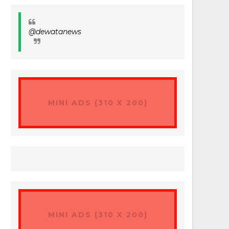
@dewatanews
MINI ADS (310 X 200)
MINI ADS (310 X 200)