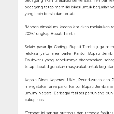
pedagang akan direlokasi sementara. Tempat re
pedagang tetap memiliki lokasi untuk berjualan y
yang lebih bersih dan tertata.
"Mohon dimaklumi karena kita akan melakukan rev
2026," ungkap Bupati Tamba.
Selain pasar Ijo Gading, Bupati Tamba juga men
relokasi yaitu area parkir Kantor Bupati Jembr
Dauhwaru yang sebelumnya direncanakan sebag
tetap dapat digunakan masyarakat untuk kegiatan
Kepala Dinas Koperasi, UKM, Perindustrian da
mengatakan area parkir kantor Bupati Jembran
umum Negara. Berbagai fasilitas penunjang pun ter
cukup luas.
"Tempat ini sangat strategis dan tersedia fasil