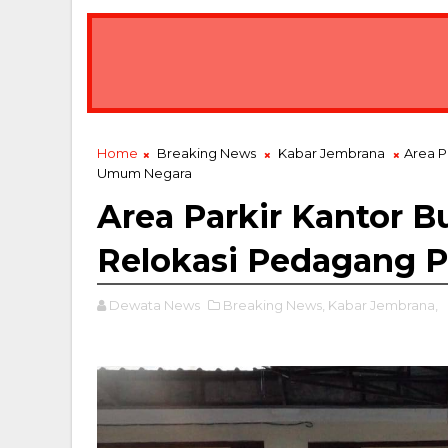
Home
Breaking News
Kabar Jembrana
Area P
Umum Negara
Area Parkir Kantor B
Relokasi Pedagang 
Dewata News
Breaking News,
Kabar Jembrana,