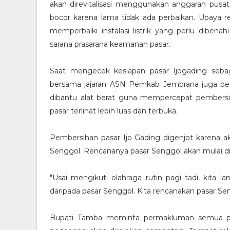
akan direvitalisasi menggunakan anggaran pus
bocor karena lama tidak ada perbaikan. Upaya rev
memperbaiki instalasi listrik yang perlu diben
sarana prasarana keamanan pasar.
Saat mengecek kesiapan pasar Ijogading sebag
bersama jajaran ASN Pemkab Jembrana juga ber
dibantu alat berat guna mempercepat pembersiha
pasar terlihat lebih luas dan terbuka.
Pembersihan pasar Ijo Gading digenjot karena a
Senggol. Rencananya pasar Senggol akan mulai d
"Usai mengikuti olahraga rutin pagi tadi, kita 
daripada pasar Senggol. Kita rencanakan pasar Seng
Bupati Tamba meminta permakluman semua pihak