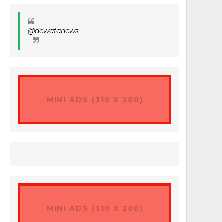
@dewatanews
MINI ADS (310 X 200)
MINI ADS (310 X 200)