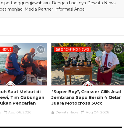
bisa dipertanggungjawabkan. Dengan hadirnya Dewata News
pat menjadi Media Partner Informasi Anda.
G NEWS
BREAKING NEWS
tuh Saat Melaut di
"Super Boy", Crosser Cilik Asal
dewi, Tim Gabungan
Jembrana Sapu Bersih 4 Gelar
ukan Pencarian
Juara Motocross 50cc
s
Aug 06, 2026
Dewata News
Aug 04, 2026