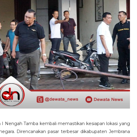
 I Nengah Tamba kembali memastikan kesiapan lokasi yang
egara. Direncanakan pasar terbesar dikabupaten Jembrana