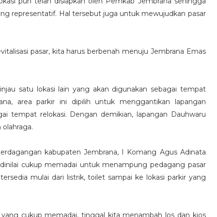
lokasi pun telah disiapkan oleh Pemkab Jembrana sehingga
ang representatif. Hal tersebut juga untuk mewujudkan pasar
italisasi pasar, kita harus berbenah menuju Jembrana Emas
injau satu lokasi lain yang akan digunakan sebagai tempat
ana, area parkir ini dipilih untuk menggantikan lapangan
ai tempat relokasi. Dengan demikian, lapangan Dauhwaru
 olahraga.
n Perdagangan kabupaten Jembrana, I Komang Agus Adinata
a dinilai cukup memadai untuk menampung pedagang pasar
sedia mulai dari listrik, toilet sampai ke lokasi parkir yang
itas yang cukup memadai, tinggal kita menambah los dan kios