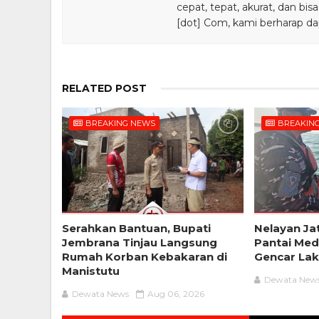
cepat, tepat, akurat, dan 
[dot] Com, kami berharap da
RELATED POST
BREAKING NEWS
BREAKIN
Serahkan Bantuan, Bupati
Nelayan Ja
Jembrana Tinjau Langsung
Pantai Me
Rumah Korban Kebakaran di
Gencar Lak
Manistutu
Dewata New
Dewata News
Aug 06, 2026