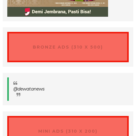
BRONZE ADS (310 X 500)
@dewatanews
MINI ADS (310 X 200)