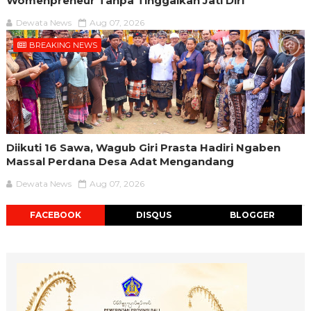
Womenpreneur Tanpa Tinggalkan Jati Diri
Dewata News
Aug 07, 2026
BREAKING NEWS
Diikuti 16 Sawa, Wagub Giri Prasta Hadiri Ngaben
Massal Perdana Desa Adat Mengandang
Dewata News
Aug 07, 2026
FACEBOOK
DISQUS
BLOGGER