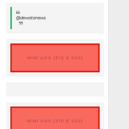
@dewatanews
MINI ADS (310 X 200)
MINI ADS (310 X 200)