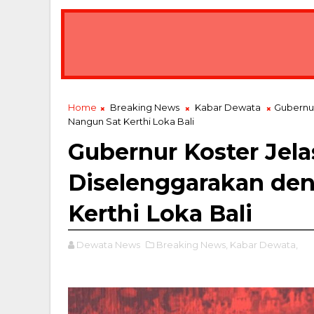
Home
Breaking News
Kabar Dewata
Gubernur
Nangun Sat Kerthi Loka Bali
Gubernur Koster Jela
Diselenggarakan den
Kerthi Loka Bali
Dewata News
Breaking News,
Kabar Dewata,