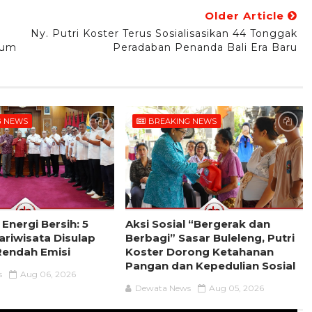
Older Article
Ny. Putri Koster Terus Sosialisasikan 44 Tonggak
num
Peradaban Penanda Bali Era Baru
G NEWS
BREAKING NEWS
 Energi Bersih: 5
Aksi Sosial “Bergerak dan
riwisata Disulap
Berbagi” Sasar Buleleng, Putri
Rendah Emisi
Koster Dorong Ketahanan
Pangan dan Kepedulian Sosial
s
Aug 06, 2026
Dewata News
Aug 05, 2026