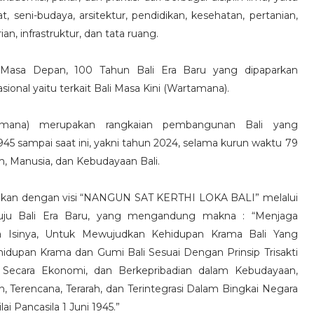
dat, seni-budaya, arsitektur, pendidikan, kesehatan, pertanian,
an, infrastruktur, dan tata ruang.
Masa Depan, 100 Tahun Bali Era Baru yang dipaparkan
ional yaitu terkait Bali Masa Kini (Wartamana).
amana) merupakan rangkaian pembangunan Bali yang
45 sampai saat ini, yakni tahun 2024, selama kurun waktu 79
 Manusia, dan Kebudayaan Bali.
rakan dengan visi “NANGUN SAT KERTHI LOKA BALI” melalui
u Bali Era Baru, yang mengandung makna : “Menjaga
a Isinya, Untuk Mewujudkan Kehidupan Krama Bali Yang
hidupan Krama dan Gumi Bali Sesuai Dengan Prinsip Trisakti
ri Secara Ekonomi, dan Berkepribadian dalam Kebudayaan,
 Terencana, Terarah, dan Terintegrasi Dalam Bingkai Negara
i Pancasila 1 Juni 1945.”