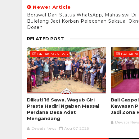
Newer Article
Berawal Dari Status WhatsApp, Mahasiswi Di
Buleleng Jadi Korban Pelecehan Seksual Ok
Dosen
RELATED POST
BREAKING NEWS
BREAKIN
Diikuti 16 Sawa, Wagub Giri
Bali Gaspol
Prasta Hadiri Ngaben Massal
Kawasan Pa
Perdana Desa Adat
Jadi Zona 
Mengandang
Dewata New
Dewata News
Aug 07, 2026