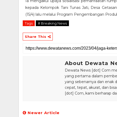
Ia mengakui upaya sosialisasi pemanfaatan rumpu
kepada Kelompok Tani Tunas Jati, Desa Getasan,
(15/4) lalu melalui Program Pengembangan Produ
Tags
# Breaking News
Share This
About Dewata N
Dewata News [dot] Com meru
yang pertama dalam pemberi
yang sebenarnya dan enak din
cepat, tepat, akurat, dan 
[dot] Com, kami berharap da
Newer Article