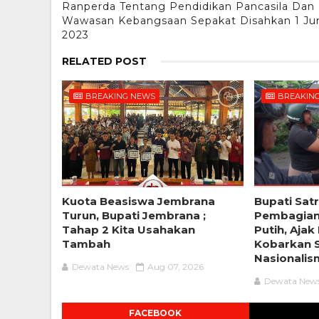
Ranperda Tentang Pendidikan Pancasila Dan
Wawasan Kebangsaan Sepakat Disahkan 1 Ju
2023
RELATED POST
BREAKING NEWS
BREAKIN
Kuota Beasiswa Jembrana
Bupati Sat
Turun, Bupati Jembrana ;
Pembagian
Tahap 2 Kita Usahakan
Putih, Aja
Tambah
Kobarkan 
Nasionali
Dewata News
Aug 07, 2026
Dewata New
FACEBOOK