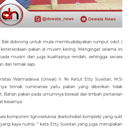
i Bali didorong untuk mulai membudidayakan rumput odot (
etersediaan pakan di musim kering. Mengingat selama ini
pada musim dan juga kualitasnya rendah, sehingga secara
 dari ternak sapi.
sitas Warmadewa (Unwar) Ir. Ni Ketut Etty Suwitari, M.Si
ya ternak ruminansia yaitu pakan yang diberikan tidak
. Bahan pakan pada umumnya berasal dari limbah pertanian
at kasarnya.
asi komponen lignoselulosa (karbohidrat komplek) yang sulit
ng kaya nutrisi. ” kata Etty Suwitari yang juga merupakan