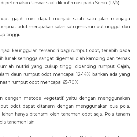
 peternakan Unwar saat dikonfirmasi pada Senin (17/4).
upt gajah mini dapat menjadi salah satu jalan menjaga
rumpuat odot merupakan salah satu jenis rumput unggul dan
up tinggi.
jadi keunggulan tersendiri bagi rumput odot, terlebih pada
h lunak sehingga sangat digemari oleh kambing dan ternak
jumlah nutrisi yang cukup tinggi dibanding rumput Gajah,
a dalam daun rumput odot mencapai 12-14% bahkan ada yang
ernaan rumput odot mencapai 65-70%.
an dengan metode vegetatif, yaitu dengan menggunakan
mput odot dapat ditanam dengan menggunakan dua pola.
lahan hanya ditanami oleh tanaman odot saja. Pola tanam
la tanaman lain.