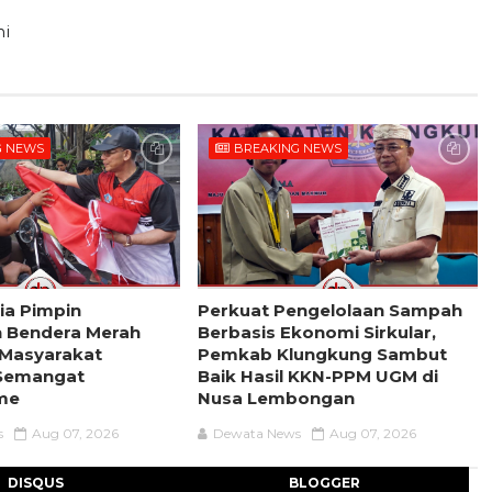
ni
G NEWS
BREAKING NEWS
ria Pimpin
Perkuat Pengelolaan Sampah
 Bendera Merah
Berbasis Ekonomi Sirkular,
k Masyarakat
Pemkab Klungkung Sambut
Semangat
Baik Hasil KKN-PPM UGM di
sme
Nusa Lembongan
s
Aug 07, 2026
Dewata News
Aug 07, 2026
DISQUS
BLOGGER