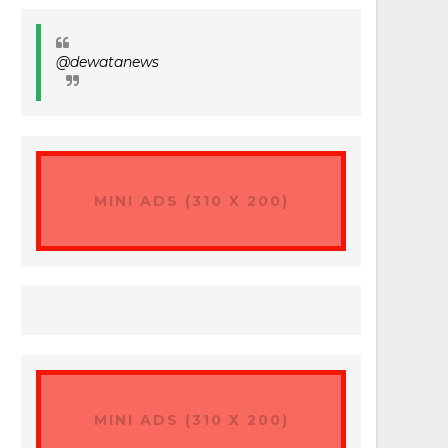
@dewatanews
MINI ADS (310 X 200)
MINI ADS (310 X 200)