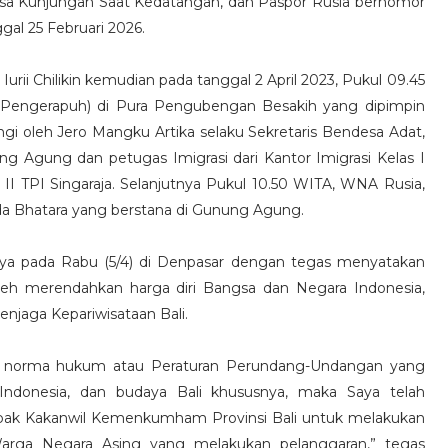
isa Kunjungan Saat Kedatangan, dan Paspor Rusia bernomor
gal 25 Februari 2026.
rii Chilikin kemudian pada tanggal 2 April 2023, Pukul 09.45
(Pengerapuh) di Pura Pengubengan Besakih yang dipimpin
 oleh Jero Mangku Artika selaku Sekretaris Bendesa Adat,
 Agung dan petugas Imigrasi dari Kantor Imigrasi Kelas I
 II TPI Singaraja. Selanjutnya Pukul 10.50 WITA, WNA Rusia,
Ida Bhatara yang berstana di Gunung Agung.
nya pada Rabu (5/4) di Denpasar dengan tegas menyatakan
oleh merendahkan harga diri Bangsa dan Negara Indonesia,
enjaga Kepariwisataan Bali.
gan norma hukum atau Peraturan Perundang-Undangan yang
 Indonesia, dan budaya Bali khususnya, maka Saya telah
apak Kakanwil Kemenkumham Provinsi Bali untuk melakukan
Warga Negara Asing yang melakukan pelanggaran,” tegas