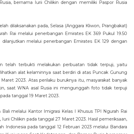
sia, bernama Iurii Chilikin dengan memiliki Paspor Rusia
telah dilaksanakan pada, Selasa (Anggara Kliwon, Prangbakat)
gurah Rai melalui penerbangan Emirates EK 369 Pukul 19.50
dilanjutkan melalui penerbangan Emirates EK 129 dengan
kin telah terbukti melakukan perbuatan tidak terpuji, yaitu
atkan alat kelaminnya saat berdiri di atas Puncak Gunung
aret 2023. Atas perilaku buruknya itu, masyarakat banyak
in, saat WNA asal Rusia ini mengunggah foto tidak terpuji
 pada tanggal 19 Maret 2023.
li melalui Kantor Imigrasi Kelas I Khusus TPI Ngurah Rai
rii Chilikin pada tanggal 27 Maret 2023. Hasil pemeriksaan,
layah Indonesia pada tanggal 12 Februari 2023 melalui Bandara