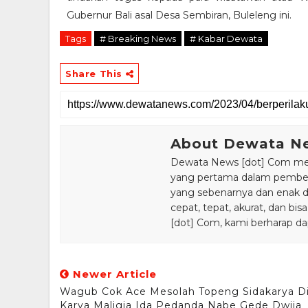
Gubernur Bali asal Desa Sembiran, Buleleng ini.
Tags
# Breaking News
# Kabar Dewata
Share This
About Dewata N
Dewata News [dot] Com meru
yang pertama dalam pemberi
yang sebenarnya dan enak din
cepat, tepat, akurat, dan 
[dot] Com, kami berharap da
Newer Article
Wagub Cok Ace Mesolah Topeng Sidakarya D
Karya Maligia Ida Pedanda Nabe Gede Dwija