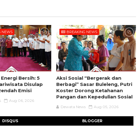
G NEWS
BREAKING NEWS
 Energi Bersih: 5
Aksi Sosial “Bergerak dan
riwisata Disulap
Berbagi” Sasar Buleleng, Putri
Rendah Emisi
Koster Dorong Ketahanan
Pangan dan Kepedulian Sosial
s
Aug 06, 2026
Dewata News
Aug 05, 2026
DISQUS
BLOGGER