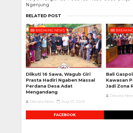
Ngenjung
RELATED POST
BREAKING NEWS
BREAKIN
Diikuti 16 Sawa, Wagub Giri
Bali Gaspol
Prasta Hadiri Ngaben Massal
Kawasan Pa
Perdana Desa Adat
Jadi Zona 
Mengandang
Dewata New
Dewata News
Aug 07, 2026
FACEBOOK