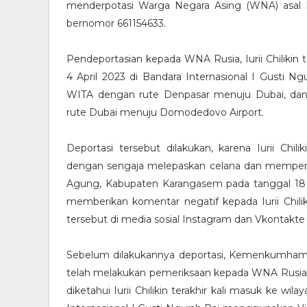
menderpotasi Warga Negara Asing (WNA) asal Ru
bernomor 661154633.
Pendeportasian kepada WNA Rusia, Iurii Chilikin 
4 April 2023 di Bandara Internasional I Gusti N
WITA dengan rute Denpasar menuju Dubai, dan 
rute Dubai menuju Domodedovo Airport.
Deportasi tersebut dilakukan, karena Iurii Chili
dengan sengaja melepaskan celana dan memperlih
Agung, Kabupaten Karangasem pada tanggal 18 M
memberikan komentar negatif kepada Iurii Chilik
tersebut di media sosial Instagram dan Vkontakte
Sebelum dilakukannya deportasi, Kemenkumham Ba
telah melakukan pemeriksaan kepada WNA Rusia, Iu
diketahui Iurii Chilikin terakhir kali masuk ke wi