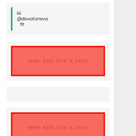
@dewatanews
MINI ADS (310 X 200)
MINI ADS (310 X 200)