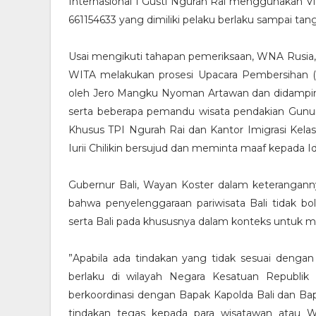
Internasional I Gusti Ngurah Rai menggunakan V
661154633 yang dimiliki pelaku berlaku sampai tang
Usai mengikuti tahapan pemeriksaan, WNA Rusia, Iu
WITA melakukan prosesi Upacara Pembersihan 
oleh Jero Mangku Nyoman Artawan dan didampingi
serta beberapa pemandu wisata pendakian Gunung
Khusus TPI Ngurah Rai dan Kantor Imigrasi Kelas
Iurii Chilikin bersujud dan meminta maaf kepada 
Gubernur Bali, Wayan Koster dalam keterangan
bahwa penyelenggaraan pariwisata Bali tidak b
serta Bali pada khususnya dalam konteks untuk m
”Apabila ada tindakan yang tidak sesuai den
berlaku di wilayah Negara Kesatuan Republik
berkoordinasi dengan Bapak Kapolda Bali dan B
tindakan tegas kepada para wisatawan atau 