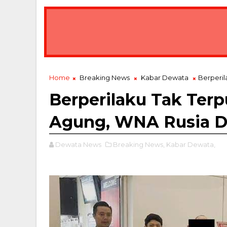
Home
Breaking News
Kabar Dewata
Berperil
Berperilaku Tak Ter
Agung, WNA Rusia D
Dewata News
Breaking News,
Kabar Dewata,