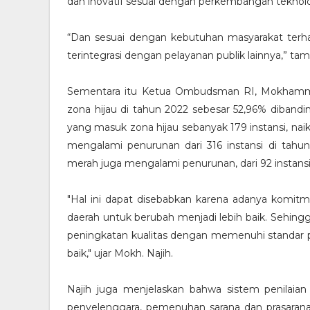
dan inovatif sesuai dengan perkembangan teknolo
“Dan sesuai dengan kebutuhan masyarakat terha
terintegrasi dengan pelayanan publik lainnya,” ta
Sementara itu Ketua Ombudsman RI, Mokhammad
zona hijau di tahun 2022 sebesar 52,96% dibandi
yang masuk zona hijau sebanyak 179 instansi, nai
mengalami penurunan dari 316 instansi di tahu
merah juga mengalami penurunan, dari 92 instansi 
"Hal ini dapat disebabkan karena adanya komit
daerah untuk berubah menjadi lebih baik. Sehingg
peningkatan kualitas dengan memenuhi standar
baik," ujar Mokh. Najih.
Najih juga menjelaskan bahwa sistem penilaian
penyelenggara, pemenuhan sarana dan prasarana