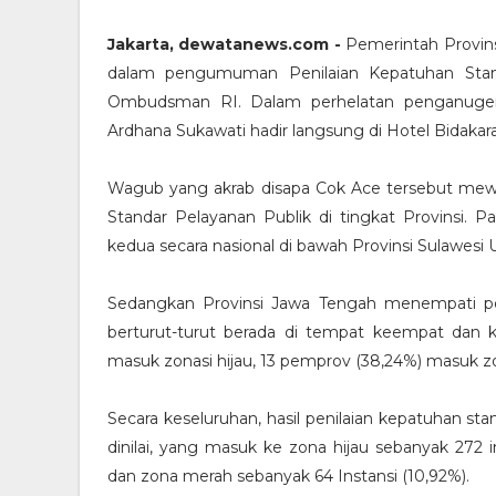
Jakarta, dewatanews.com -
Pemerintah Provin
dalam pengumuman Penilaian Kepatuhan Stand
Ombudsman RI. Dalam perhelatan penganugerah
Ardhana Sukawati hadir langsung di Hotel Bidakara,
Wagub yang akrab disapa Cok Ace tersebut mewa
Standar Pelayanan Publik di tingkat Provinsi. P
kedua secara nasional di bawah Provinsi Sulawesi U
Sedangkan Provinsi Jawa Tengah menempati pos
berturut-turut berada di tempat keempat dan k
masuk zonasi hijau, 13 pemprov (38,24%) masuk z
Secara keseluruhan, hasil penilaian kepatuhan stan
dinilai, yang masuk ke zona hijau sebanyak 272 i
dan zona merah sebanyak 64 Instansi (10,92%).