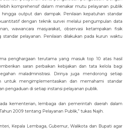
di lebih komprehensif dalam menakar mutu pelayanan publik
s hingga output dan dampak. Penilaian kepatuhan standar
uantitatif dengan teknik survei melalui pengumpulan data
nan, wawancara masyarakat, observasi ketampakan fisik
standar pelayanan. Penilaian dilakukan pada kurun waktu
ima penghargaan terutama yang masuk top 10 atas hasil
mberikan saran perbaikan kebijakan dan tata kelola bagi
egahan maladministrasi. Dirinya juga mendorong setiap
ah untuk mengimplementasikan dan memahami standar
n pengaduan di setiap instansi pelayanan publik.
pada kementerian, lembaga dan pemerintah daerah dalam
hun 2009 tentang Pelayanan Publik,” tukas Najih.
ri, Kepala Lembaga, Gubernur, Walikota dan Bupati agar