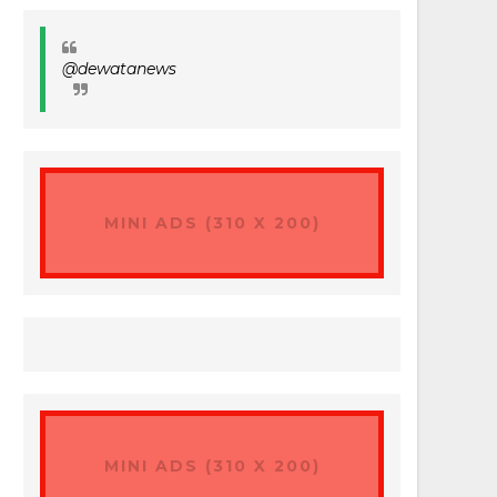
@dewatanews
MINI ADS (310 X 200)
MINI ADS (310 X 200)