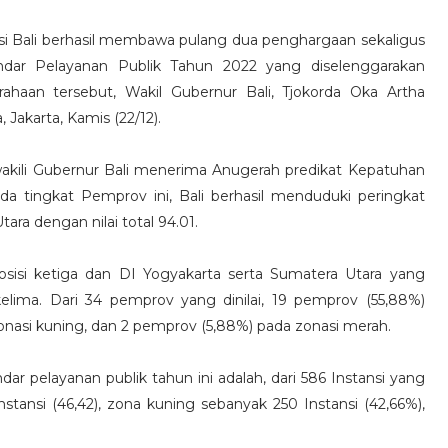
si Bali berhasil membawa pulang dua penghargaan sekaligus
ar Pelayanan Publik Tahun 2022 yang diselenggarakan
aan tersebut, Wakil Gubernur Bali, Tjokorda Oka Artha
 Jakarta, Kamis (22/12).
kili Gubernur Bali menerima Anugerah predikat Kepatuhan
ada tingkat Pemprov ini, Bali berhasil menduduki peringkat
tara dengan nilai total 94.01.
isi ketiga dan DI Yogyakarta serta Sumatera Utara yang
elima. Dari 34 pemprov yang dinilai, 19 pemprov (55,88%)
onasi kuning, dan 2 pemprov (5,88%) pada zonasi merah.
dar pelayanan publik tahun ini adalah, dari 586 Instansi yang
nstansi (46,42), zona kuning sebanyak 250 Instansi (42,66%),