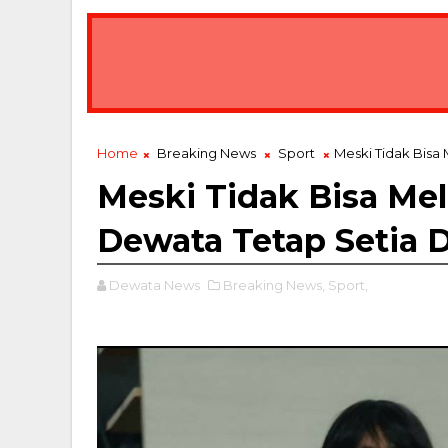
Hadiri Pelantikan Pengurus GPEI, Gubernur K
BREAKING NEWS
Home
Breaking News
Sport
Meski Tidak Bisa
Meski Tidak Bisa Mel
Dewata Tetap Setia 
Dewata News
Breaking News,
Sport,