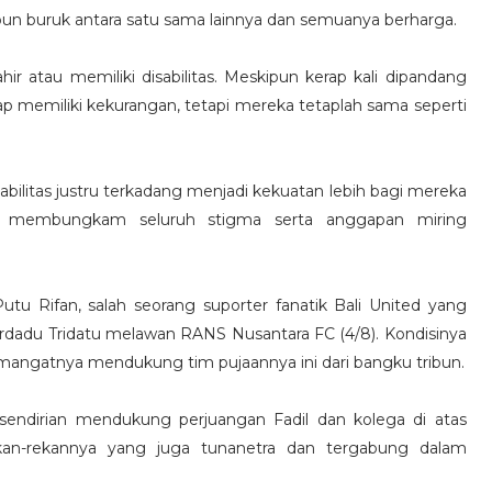
pun buruk antara satu sama lainnya dan semuanya berharga.
ir atau memiliki disabilitas. Meskipun kerap kali dipandang
ap memiliki kekurangan, tetapi mereka tetaplah sama seperti
abilitas justru terkadang menjadi kekuatan lebih bagi mereka
pu membungkam seluruh stigma serta anggapan miring
tu Rifan, salah seorang suporter fanatik Bali United yang
rdadu Tridatu melawan RANS Nusantara FC (4/8). Kondisinya
angatnya mendukung tim pujaannya ini dari bangku tribun.
k sendirian mendukung perjuangan Fadil dan kolega di atas
ekan-rekannya yang juga tunanetra dan tergabung dalam