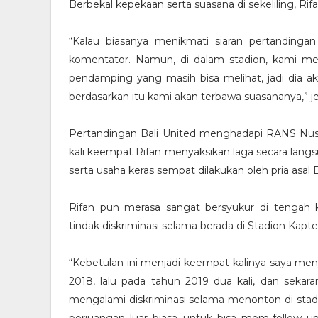
Berbekal kepekaan serta suasana di sekeliling, Ri
“Kalau biasanya menikmati siaran pertanding
komentator. Namun, di dalam stadion, kami meng
pendamping yang masih bisa melihat, jadi dia ak
berdasarkan itu kami akan terbawa suasananya,” jel
Pertandingan Bali United menghadapi RANS Nusa
kali keempat Rifan menyaksikan laga secara lang
serta usaha keras sempat dilakukan oleh pria asal 
Rifan pun merasa sangat bersyukur di tengah 
tindak diskriminasi selama berada di Stadion Kapt
“Kebetulan ini menjadi keempat kalinya saya men
2018, lalu pada tahun 2019 dua kali, dan sekar
mengalami diskriminasi selama menonton di stad
perjuangan luar biasa untuk bisa mem-follow 