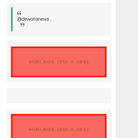
@dewatanews
MINI ADS (310 X 200)
MINI ADS (310 X 200)