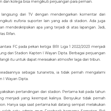
fan dan kolega bisa mengikuti perjuangan para pemain.
an langsung dari TV dengan mendengarkan komentar dari
ikuti euforia suporter lain yang ada di stadion. Ada juga
an mendeskripsikan apa yang terjadi di atas lapangan. Jadi,
as Rifan.
ntara FC pada pekan ketiga BRI Liga 1 2022/2023 menjadi
sung dari Stadion Kapten I Wayan Dipta. Berbagai perjuangan
Bangli itu untuk dapat merasakan atmosfer laga dari tribun.
keadaannya sebagai tunanetra, ia tidak pernah mengalami
en I Wayan Dipta.
yaksikan pertandingan dari stadion. Pertama kali pada tahun
ang menjadi yang keempat kalinya. Bersyukur tidak pernah
ion. Hanya saja saat pertama kali datang sempat melakukan
up salah satu admin grup Facebook bernama Semeton Bali