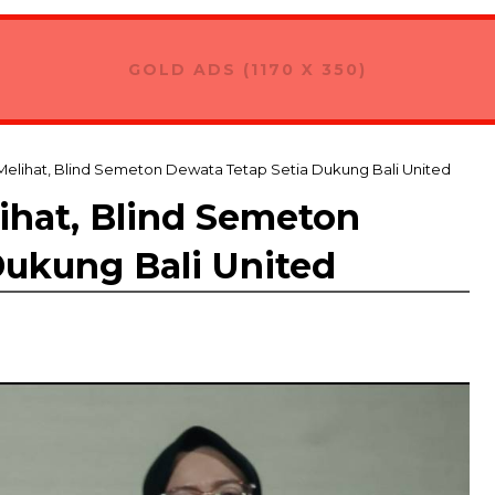
oster Ingin Bali Jadi Hub Ekspor Produk Nusantara
GOLD ADS (1170 X 350)
 Melihat, Blind Semeton Dewata Tetap Setia Dukung Bali United
ihat, Blind Semeton
Dukung Bali United